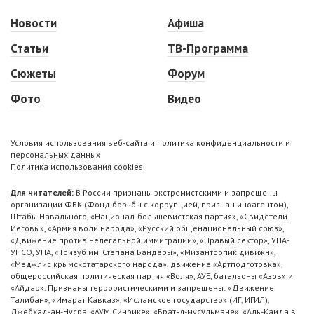
Новости
Афиша
Статьи
ТВ-Программа
Сюжеты
Форум
Фото
Видео
Условия использования веб-сайта и политика конфиденциальности и
персональных данных
Политика использования cookies
Для читателей:
В России признаны экстремистскими и запрещены
организации ФБК (Фонд борьбы с коррупцией, признан иноагентом),
Штабы Навального, «Национал-большевистская партия», «Свидетели
Иеговы», «Армия воли народа», «Русский общенациональный союз»,
«Движение против нелегальной иммиграции», «Правый сектор», УНА-
УНСО, УПА, «Тризуб им. Степана Бандеры», «Мизантропик дивижн»,
«Меджлис крымскотатарского народа», движение «Артподготовка»,
общероссийская политическая партия «Воля», АУЕ, батальоны «Азов» и
«Айдар». Признаны террористическими и запрещены: «Движение
Талибан», «Имарат Кавказ», «Исламское государство» (ИГ, ИГИЛ),
Джебхад-ан-Нусра, «АУМ Синрике», «Братья-мусульмане», «Аль-Каида в