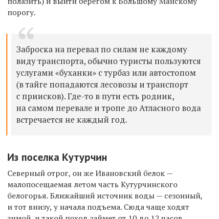
полазить) и выйти берегом к Большому Манскому
порогу.
Заброска на перевал по силам не каждому
виду транспорта, обычно туристы пользуются
услугами «буханки» с турбаз или автостопом
(в тайге попадаются лесовозы и транспорт
с приисков). Где-то в пути есть родник,
на самом перевале и тропе до Атласного вода
встречается не каждый год.
Из поселка Кутурчин
Северный отрог, он же Ивановский белок —
малопосещаемая летом часть Кутурчинского
белогорья. Ближайший источник воды — сезонный,
и тот внизу, у начала подъема. Сюда чаще ходят
зимой, и такой поход займет от 10 до 12 часов.