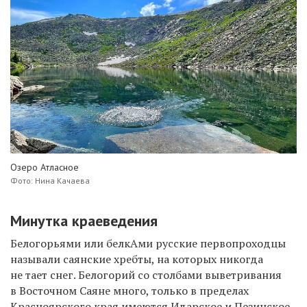
Озеро Атласное
Фото: Нина Качаева
Минутка краеведения
Белогорьями или белкАми русские первопроходцы
называли саянские хребты, на которых никогда
не тает снег.
Белогорий
со столбами выветривания
в Восточном Саяне
много
, только в пределах
Красноярского края имеются
Идарское и Пезинское,