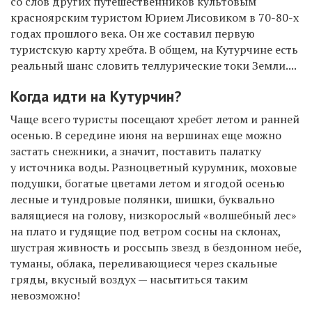
со слов других путешественников культовым
красноярским туристом Юрием Лисовиком в 70-80-х
годах прошлого века. Он же составил
первую
туристскую карту хребта.
В общем, на Кутурчине есть
реальный шанс словить теллурические токи Земли....
Когда идти на Кутурчин?
Чаще всего туристы посещают хребет летом и ранней
осенью. В середине июня на вершинах еще можно
застать снежники, а значит, поставить палатку
у источника воды. Разноцветный курумник, моховые
подушки, богатые цветами летом и ягодой осенью
лесные и тундровые полянки, шишки, буквально
валящиеся на голову, низкорослый «волшебный лес»
на плато и гудящие под ветром сосны на склонах,
шустрая живность и россыпь звезд в бездонном небе,
туманы, облака, переливающиеся через скальные
гряды, вкусный воздух — насытиться таким
невозможно!