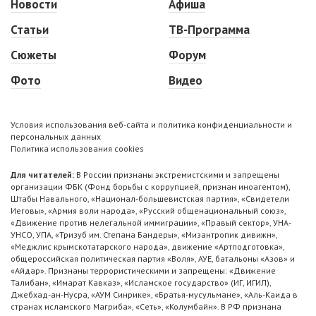
Новости
Афиша
Статьи
ТВ-Программа
Сюжеты
Форум
Фото
Видео
Условия использования веб-сайта и политика конфиденциальности и
персональных данных
Политика использования cookies
Для читателей:
В России признаны экстремистскими и запрещены
организации ФБК (Фонд борьбы с коррупцией, признан иноагентом),
Штабы Навального, «Национал-большевистская партия», «Свидетели
Иеговы», «Армия воли народа», «Русский общенациональный союз»,
«Движение против нелегальной иммиграции», «Правый сектор», УНА-
УНСО, УПА, «Тризуб им. Степана Бандеры», «Мизантропик дивижн»,
«Меджлис крымскотатарского народа», движение «Артподготовка»,
общероссийская политическая партия «Воля», АУЕ, батальоны «Азов» и
«Айдар». Признаны террористическими и запрещены: «Движение
Талибан», «Имарат Кавказ», «Исламское государство» (ИГ, ИГИЛ),
Джебхад-ан-Нусра, «АУМ Синрике», «Братья-мусульмане», «Аль-Каида в
странах исламского Магриба», «Сеть», «Колумбайн». В РФ признана