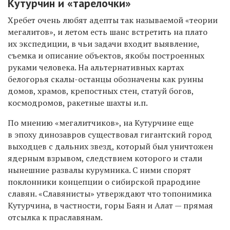
Кутурчин и «тарелочки»
Хребет очень любят адепты так называемой «теории
мегалитов», и летом есть шанс встретить на плато
их экспедиции, в чьи задачи входит выявление,
съемка и описание объектов, якобы построенных
руками человека. На альтернативных картах
белогорья скалы-останцы обозначены как руины
домов, храмов, крепостных стен, статуй богов,
космодромов, ракетные шахты и.п.
По мнению «мегалитчиков», на Кутурчине еще
в эпоху динозавров существовал гигантский город
выходцев с дальних звезд, который был уничтожен
ядерным взрывом, следствием которого и стали
нынешние развалы курумника. С ними спорят
поклонники концепции о сибирской прародине
славян. «Славянисты» утверждают
что топонимика
Кутурчина
, в частности, горы Баян и Алат
— прямая
отсылка к праславян
ам
.