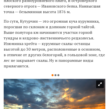
плоского разноуровневого плато, и островерхого
северного отрога — Ивановского белка. Наивысшая
точка — безымянная высота 1876 м.
По сути, Кутурчин — это огромная куча курумника,
поросшая по склонам и долинам горной тайгой.
Выше полутора км начинаются участки горной
тундры и кедрово-лиственничьего редколесья.
Изюминка хребта — курумные скалы-останцы
высотой до 30 метров, расположенные в основном,
в отличие от других белогорий, в гольцовой зоне, где
лес не закрывает скалы. Ну и панорамные виды
прилагаются.