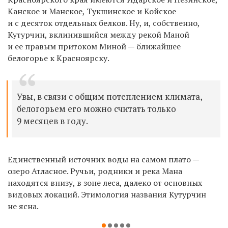
Канское и Манское, Тукшинское и
Койское
и с десяток
отдельных б
елк
ов. Н
у, и
, собственно,
Кутурчин
, вклинившийся между рекой Маной
и ее правым притоком Миной — ближайшее
белогорье к Красноярску.
Увы, в связи с общим потеплением климата,
белогорьем его можно считать только
9 месяцев в году.
Единственный источник воды на самом плато —
озеро Атласное. Ручьи, родники и река Мана
находятся внизу, в зоне леса, далеко от основных
видовых локаций. Этимология названия Кутурчин
не ясна.