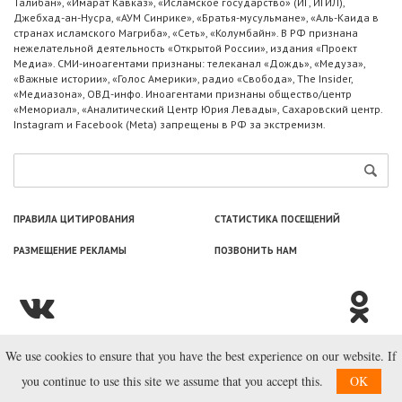
Талибан», «Имарат Кавказ», «Исламское государство» (ИГ, ИГИЛ),
Джебхад-ан-Нусра, «АУМ Синрике», «Братья-мусульмане», «Аль-Каида в
странах исламского Магриба», «Сеть», «Колумбайн». В РФ признана
нежелательной деятельность «Открытой России», издания «Проект
Медиа». СМИ-иноагентами признаны: телеканал «Дождь», «Медуза»,
«Важные истории», «Голос Америки», радио «Свобода», The Insider,
«Медиазона», ОВД-инфо. Иноагентами признаны общество/центр
«Мемориал», «Аналитический Центр Юрия Левады», Сахаровский центр.
Instagram и Facebook (Metа) запрещены в РФ за экстремизм.
ПРАВИЛА ЦИТИРОВАНИЯ
СТАТИСТИКА ПОСЕЩЕНИЙ
РАЗМЕЩЕНИЕ РЕКЛАМЫ
ПОЗВОНИТЬ НАМ
We use cookies to ensure that you have the best experience on our website. If
© ООО «Лаборатория Новоcтей», 2003—2026.
you continue to use this site we assume that you accept this.
OK