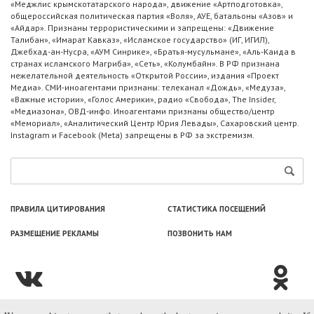
«Меджлис крымскотатарского народа», движение «Артподготовка»,
общероссийская политическая партия «Воля», АУЕ, батальоны «Азов» и
«Айдар». Признаны террористическими и запрещены: «Движение
Талибан», «Имарат Кавказ», «Исламское государство» (ИГ, ИГИЛ),
Джебхад-ан-Нусра, «АУМ Синрике», «Братья-мусульмане», «Аль-Каида в
странах исламского Магриба», «Сеть», «Колумбайн». В РФ признана
нежелательной деятельность «Открытой России», издания «Проект
Медиа». СМИ-иноагентами признаны: телеканал «Дождь», «Медуза»,
«Важные истории», «Голос Америки», радио «Свобода», The Insider,
«Медиазона», ОВД-инфо. Иноагентами признаны общество/центр
«Мемориал», «Аналитический Центр Юрия Левады», Сахаровский центр.
Instagram и Facebook (Metа) запрещены в РФ за экстремизм.
ПРАВИЛА ЦИТИРОВАНИЯ
СТАТИСТИКА ПОСЕЩЕНИЙ
РАЗМЕЩЕНИЕ РЕКЛАМЫ
ПОЗВОНИТЬ НАМ