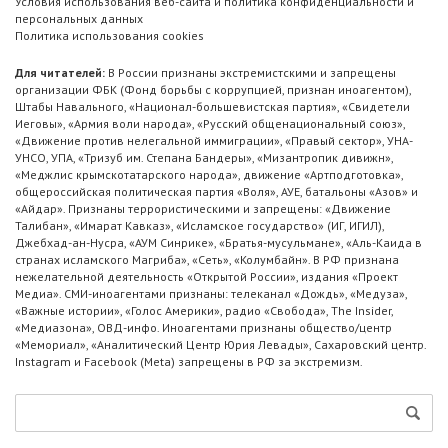
Условия использования веб-сайта и политика конфиденциальности и
персональных данных
Политика использования cookies
Для читателей:
В России признаны экстремистскими и запрещены
организации ФБК (Фонд борьбы с коррупцией, признан иноагентом),
Штабы Навального, «Национал-большевистская партия», «Свидетели
Иеговы», «Армия воли народа», «Русский общенациональный союз»,
«Движение против нелегальной иммиграции», «Правый сектор», УНА-
УНСО, УПА, «Тризуб им. Степана Бандеры», «Мизантропик дивижн»,
«Меджлис крымскотатарского народа», движение «Артподготовка»,
общероссийская политическая партия «Воля», АУЕ, батальоны «Азов» и
«Айдар». Признаны террористическими и запрещены: «Движение
Талибан», «Имарат Кавказ», «Исламское государство» (ИГ, ИГИЛ),
Джебхад-ан-Нусра, «АУМ Синрике», «Братья-мусульмане», «Аль-Каида в
странах исламского Магриба», «Сеть», «Колумбайн». В РФ признана
нежелательной деятельность «Открытой России», издания «Проект
Медиа». СМИ-иноагентами признаны: телеканал «Дождь», «Медуза»,
«Важные истории», «Голос Америки», радио «Свобода», The Insider,
«Медиазона», ОВД-инфо. Иноагентами признаны общество/центр
«Мемориал», «Аналитический Центр Юрия Левады», Сахаровский центр.
Instagram и Facebook (Metа) запрещены в РФ за экстремизм.