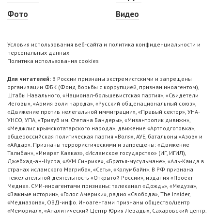
Фото
Видео
Условия использования веб-сайта и политика конфиденциальности и
персональных данных
Политика использования cookies
Для читателей:
В России признаны экстремистскими и запрещены
организации ФБК (Фонд борьбы с коррупцией, признан иноагентом),
Штабы Навального, «Национал-большевистская партия», «Свидетели
Иеговы», «Армия воли народа», «Русский общенациональный союз»,
«Движение против нелегальной иммиграции», «Правый сектор», УНА-
УНСО, УПА, «Тризуб им. Степана Бандеры», «Мизантропик дивижн»,
«Меджлис крымскотатарского народа», движение «Артподготовка»,
общероссийская политическая партия «Воля», АУЕ, батальоны «Азов» и
«Айдар». Признаны террористическими и запрещены: «Движение
Талибан», «Имарат Кавказ», «Исламское государство» (ИГ, ИГИЛ),
Джебхад-ан-Нусра, «АУМ Синрике», «Братья-мусульмане», «Аль-Каида в
странах исламского Магриба», «Сеть», «Колумбайн». В РФ признана
нежелательной деятельность «Открытой России», издания «Проект
Медиа». СМИ-иноагентами признаны: телеканал «Дождь», «Медуза»,
«Важные истории», «Голос Америки», радио «Свобода», The Insider,
«Медиазона», ОВД-инфо. Иноагентами признаны общество/центр
«Мемориал», «Аналитический Центр Юрия Левады», Сахаровский центр.