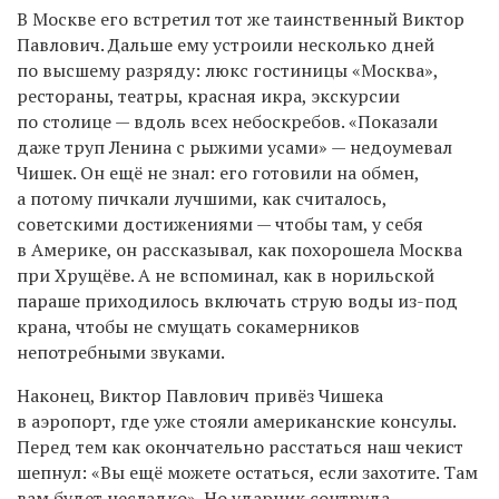
В Москве его встретил тот же таинственный Виктор
Павлович. Дальше ему устроили несколько дней
по высшему разряду: люкс гостиницы «Москва»,
рестораны, театры, красная икра, экскурсии
по столице — вдоль всех небоскребов. «Показали
даже труп Ленина с рыжими усами» — недоумевал
Чишек. Он ещё не знал: его готовили на обмен,
а потому пичкали лучшими, как считалось,
советскими достижениями — чтобы там, у себя
в Америке, он рассказывал, как похорошела Москва
при Хрущёве. А не вспоминал, как в норильской
параше приходилось включать струю воды из-под
крана, чтобы не смущать сокамерников
непотребными звуками.
Наконец, Виктор Павлович привёз Чишека
в аэропорт, где уже стояли американские консулы.
Перед тем как окончательно расстаться наш чекист
шепнул: «Вы ещё можете остаться, если захотите. Там
вам будет несладко». Но ударник соцтруда