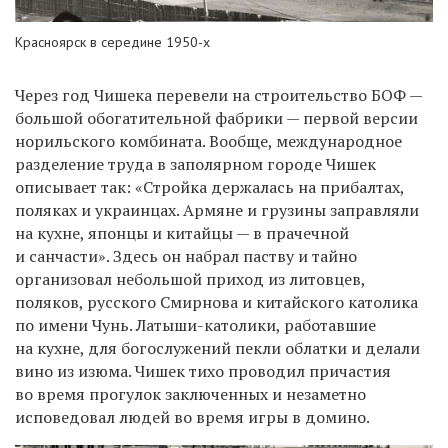
Красноярск в середине 1950-х
Через год Чишека перевели на строительство БОФ —
большой обогатительной фабрики — первой версии
норильского комбината. Вообще, международное
разделение труда в заполярном городе Чишек
описывает так: «Стройка держалась на прибалтах,
поляках и украинцах. Армяне и грузины заправляли
на кухне, японцы и китайцы — в прачечной
и санчасти». Здесь он набрал паству и тайно
организовал небольшой приход из литовцев,
поляков, русского Смирнова и китайского католика
по имени Чунь. Латыши-католики, работавшие
на кухне, для богослужений пекли облатки и делали
вино из изюма. Чишек тихо проводил причастия
во время прогулок заключенных и незаметно
исповедовал людей во время игры в домино.