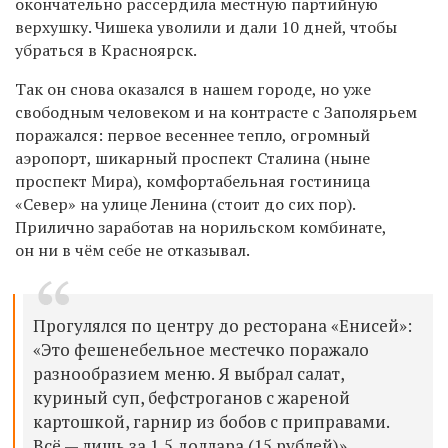
окончательно рассердила местную партийную
верхушку. Чишека уволили и дали 10 дней, чтобы
убраться в Красноярск.
Так он снова оказался в нашем городе, но уже
свободным человеком и на контрасте с Заполярьем
поражался: первое весеннее тепло, огромный
аэропорт, шикарный проспект Сталина (ныне
проспект Мира), комфортабельная гостиница
«Север» на улице Ленина (стоит до сих пор).
Прилично заработав на норильском комбинате,
он ни в чём себе не отказывал.
Прогулялся по центру до ресторана «Енисей»:
«Это фешенебельное местечко поражало
разнообразием меню. Я выбрал салат,
куриный суп, бефстроганов с жареной
картошкой, гарнир из бобов с приправами.
Всё — лишь за 1,5 доллара (15 рублей)».