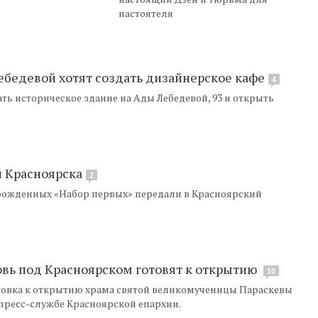
настоятеля
ебедевой хотят создать дизайнерское кафе
4
ь историческое здание на Ады Лебедевой, 93 и открыть
й Красноярска
2
рожденных «Набор первых» передали в Красноярский
вь под Красноярском готовят к открытию
10
товка к открытию храма святой великомученицы Параскевы
пресс-службе Красноярской епархии.