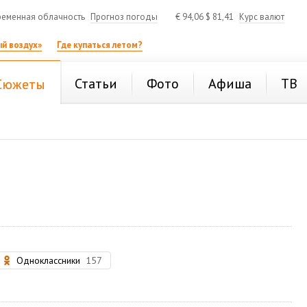
еменная облачность
Прогноз погоды
€
94,06
$
81,41
Курс валют
й воздух»
Где купаться летом?
Статьи
Фото
Афиша
ТВ
Сюжеты
Одноклассники
157