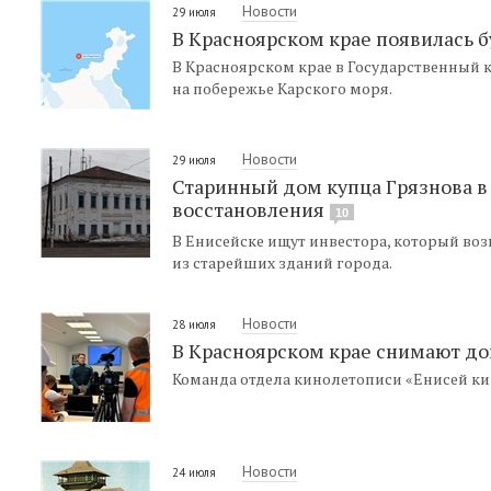
Новости
29 июля
В Красноярском крае появилась 
В Красноярском крае в Государственный к
на побережье Карского моря.
Новости
29 июля
Старинный дом купца Грязнова в
восстановления
10
В Енисейске ищут инвестора, который воз
из старейших зданий города.
Новости
28 июля
В Красноярском крае снимают д
Команда отдела кинолетописи «Енисей к
Новости
24 июля