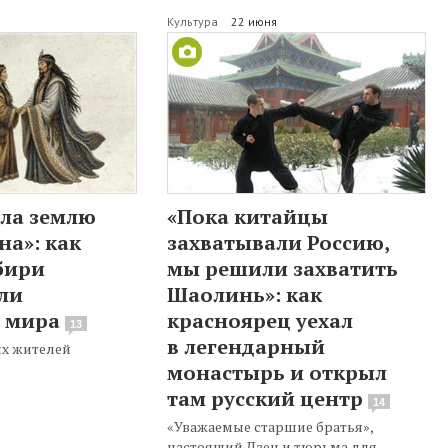
Культура
22 июня
ала землю
«Пока китайцы
на»: как
захватывали Россию,
бири
мы решили захватить
ли
Шаолинь»: как
 мира
красноярец уехал
13
в легендарный
х жителей
монастырь и открыл
там русский центр
14
«Уважаемые старшие братья»,
настоящий Дзен и тюрьма для