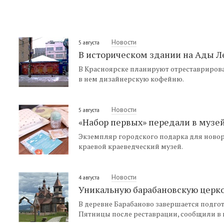
Новости
5 августа
В историческом здании на Ады Л
В Красноярске планируют отреставрироват
в нем дизайнерскую кофейню.
Новости
5 августа
«Набор первых» передали в музе
Экземпляр городского подарка для ново
краевой краеведческий музей.
Новости
4 августа
Уникальную барабановскую церко
В деревне Барабаново завершается подго
Пятницы после реставрации, сообщили в 