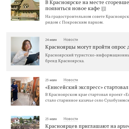
В Красноярске на месте сгоревше
появиться новое кафе
7
На градостроительном совете Красноярск
рядом с Покровским парком.
Новости
24 июля
Красноярцы могут пройти опрос 
Красноярский туристско-информационный
бренд Красноярска.
Новости
23 июля
«Енисейский экспресс» стартова
В Красноярском крае стартовал проект «
стало старинное казачье село Сухобузимск
Новости
23 июля
Красноярцев приглашают на архе