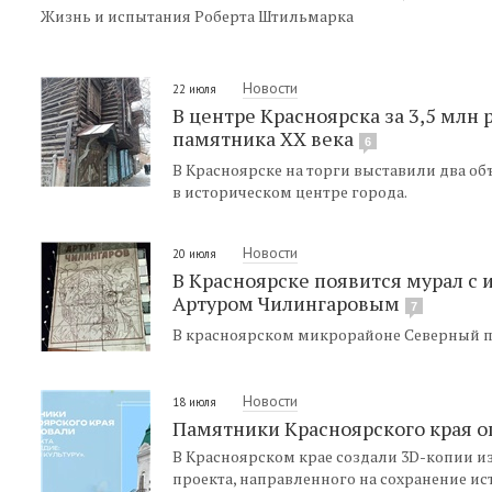
Жизнь и испытания Роберта Штильмарка
Новости
22 июля
В центре Красноярска за 3,5 млн
памятника XX века
6
В Красноярске на торги выставили два о
в историческом центре города.
Новости
20 июля
В Красноярске появится мурал с
Артуром Чилингаровым
7
В красноярском микрорайоне Северный п
Новости
18 июля
Памятники Красноярского края о
В Красноярском крае создали 3D-копии и
проекта, направленного на сохранение ис