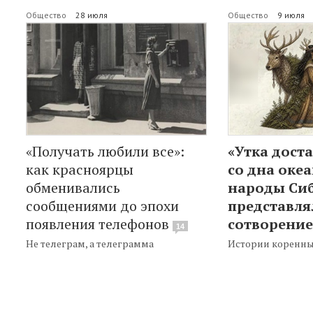
Общество
28 июля
Общество
9 июля
«Получать любили все»:
«Утка дост
как красноярцы
со дна океа
обменивались
народы Си
сообщениями до эпохи
представля
появления телефонов
сотворение
14
Не телеграм, а телеграмма
Истории коренны