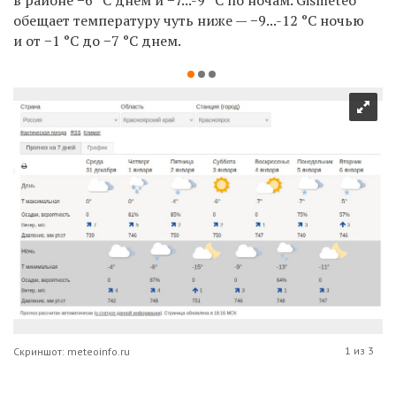
в районе −6 °С днем и −7...-9 °С по ночам. Gismeteo
обещает температуру чуть ниже — −9...-12 °С ночью
и от −1 °С до −7 °С днем.
1 из 3
Скриншот: meteoinfo.ru