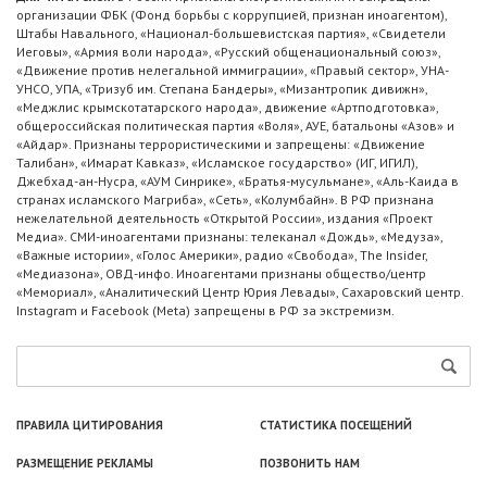
организации ФБК (Фонд борьбы с коррупцией, признан иноагентом),
Штабы Навального, «Национал-большевистская партия», «Свидетели
Иеговы», «Армия воли народа», «Русский общенациональный союз»,
«Движение против нелегальной иммиграции», «Правый сектор», УНА-
УНСО, УПА, «Тризуб им. Степана Бандеры», «Мизантропик дивижн»,
«Меджлис крымскотатарского народа», движение «Артподготовка»,
общероссийская политическая партия «Воля», АУЕ, батальоны «Азов» и
«Айдар». Признаны террористическими и запрещены: «Движение
Талибан», «Имарат Кавказ», «Исламское государство» (ИГ, ИГИЛ),
Джебхад-ан-Нусра, «АУМ Синрике», «Братья-мусульмане», «Аль-Каида в
странах исламского Магриба», «Сеть», «Колумбайн». В РФ признана
нежелательной деятельность «Открытой России», издания «Проект
Медиа». СМИ-иноагентами признаны: телеканал «Дождь», «Медуза»,
«Важные истории», «Голос Америки», радио «Свобода», The Insider,
«Медиазона», ОВД-инфо. Иноагентами признаны общество/центр
«Мемориал», «Аналитический Центр Юрия Левады», Сахаровский центр.
Instagram и Facebook (Metа) запрещены в РФ за экстремизм.
ПРАВИЛА ЦИТИРОВАНИЯ
СТАТИСТИКА ПОСЕЩЕНИЙ
РАЗМЕЩЕНИЕ РЕКЛАМЫ
ПОЗВОНИТЬ НАМ