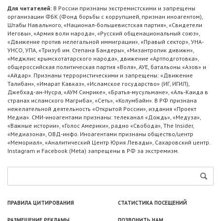
Для читателей:
В России признаны экстремистскими и запрещены
организации ФБК (Фонд борьбы с коррупцией, признан иноагентом),
Штабы Навального, «Национал-большевистская партия», «Свидетели
Иеговы», «Армия воли народа», «Русский общенациональный союз»,
«Движение против нелегальной иммиграции», «Правый сектор», УНА-
УНСО, УПА, «Тризуб им. Степана Бандеры», «Мизантропик дивижн»,
«Меджлис крымскотатарского народа», движение «Артподготовка»,
общероссийская политическая партия «Воля», АУЕ, батальоны «Азов» и
«Айдар». Признаны террористическими и запрещены: «Движение
Талибан», «Имарат Кавказ», «Исламское государство» (ИГ, ИГИЛ),
Джебхад-ан-Нусра, «АУМ Синрике», «Братья-мусульмане», «Аль-Каида в
странах исламского Магриба», «Сеть», «Колумбайн». В РФ признана
нежелательной деятельность «Открытой России», издания «Проект
Медиа». СМИ-иноагентами признаны: телеканал «Дождь», «Медуза»,
«Важные истории», «Голос Америки», радио «Свобода», The Insider,
«Медиазона», ОВД-инфо. Иноагентами признаны общество/центр
«Мемориал», «Аналитический Центр Юрия Левады», Сахаровский центр.
Instagram и Facebook (Metа) запрещены в РФ за экстремизм.
ПРАВИЛА ЦИТИРОВАНИЯ
СТАТИСТИКА ПОСЕЩЕНИЙ
РАЗМЕЩЕНИЕ РЕКЛАМЫ
ПОЗВОНИТЬ НАМ