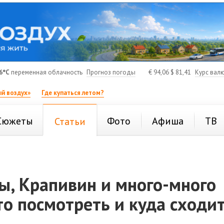
6°C
переменная облачность
Прогноз погоды
€
94,06
$
81,41
Курс вал
й воздух»
Где купаться летом?
Сюжеты
Фото
Афиша
ТВ
Статьи
ы, Крапивин и много-много
то посмотреть и куда сходи