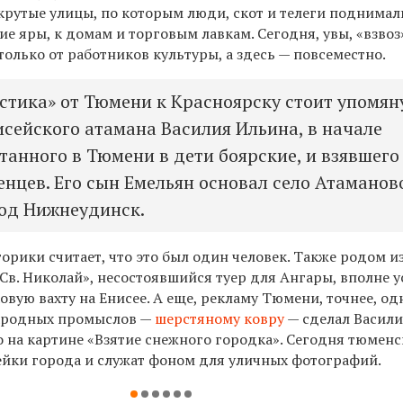
 крутые улицы, по которым люди, скот и телеги поднимал
ие яры, к домам и торговым лавкам. Сегодня, увы, «взвоз
олько от работников культуры, а здесь — повсеместно.
остика» от Тюмени к Красноярску стоит упомян
исейского атамана Василия Ильина, в начале
танного в Тюмени в дети боярские, и взявшего
цев. Его сын Емельян основал село Атаманов
род Нижнеудинск.
орики считает, что это был один человек. Также родом 
Св. Николай», несостоявшийся туер для Ангары, вполне 
вую вахту на Енисее. А еще, рекламу Тюмени, точнее, о
народных промыслов —
шерстяному ковру
—
сделал Васил
о на картине «Взятие снежного городка». Сегодня тюмен
йки города и служат фоном для уличных фотографий.