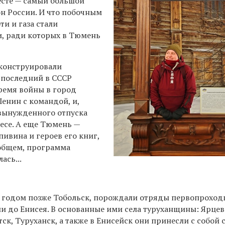
есте — самый большой
н России. И что побочным
и и газа стали
, ради которых в Тюмень
сконструировали
 последний в СССР
время войны в город
Ленин с командой, и,
 вынужденного отпуска
есе. А еще Тюмень —
ивина и героев его книг,
 общем, программа
сь...
годом позже Тобольск, порождали отряды первопроход
ли до Енисея. В основанные ими села туруханщины: Ярцев
ск, Туруханск, а также в Енисейск они принесли с собой 