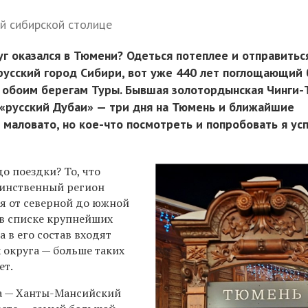
ой сибирской столице
уг оказался в Тюмени? Одеться потеплее и отправитьс
русский город Сибири, вот уже 440 лет поглощающий 
о обоим берегам Туры. Бывшая золотордынская Чинги-
 «русский Дубаи» — три дня на Тюмень и ближайшие
 маловато, но кое-что посмотреть и попробовать я ус
до поездки? То, что
динственный регион
я от северной до южной
 в списке крупнейших
а в его состав входят
 округа — больше таких
ет.
га — Ханты-Мансийский