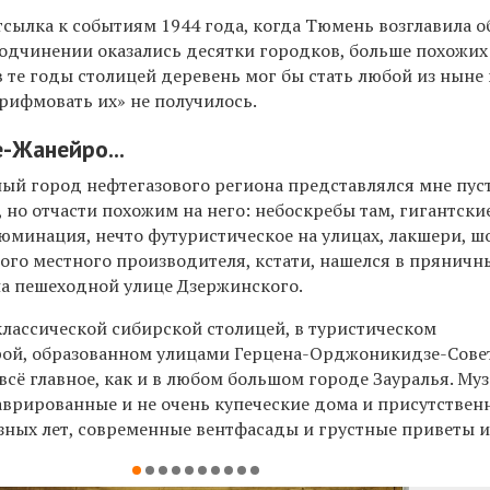
тсылка к событиям 1944 года, когда Тюмень возглавила о
 подчинении оказались десятки городков, больше похожих
в те годы столицей деревень мог бы стать любой из ныне
рифмовать их» не получилось.
-Жанейро...
вный город нефтегазового региона представлялся мне пус
 но отчасти похожим на него: небоскребы там, гигантски
юминация, нечто футуристическое на улицах, лакшери, шо
ого местного производителя, кстати, нашелся в пряничн
а пешеходной улице Дзержинского.
классической сибирской столицей, в туристическом
ой, образованном улицами Герцена-Орджоникидзе-Сове
сё главное, как и в любом большом городе Зауралья. Муз
аврированные и не очень купеческие дома и присутствен
зных лет, современные вентфасады и грустные приветы из