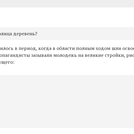
олица деревень?
илось в период, когда в области полным ходом шли осво
ропагандисты зазывали молодежь на великие стройки, ри
ущего: