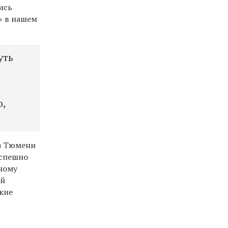
ись
» в нашем
уть
о,
из Тюмени
успешно
дному
ий
ские