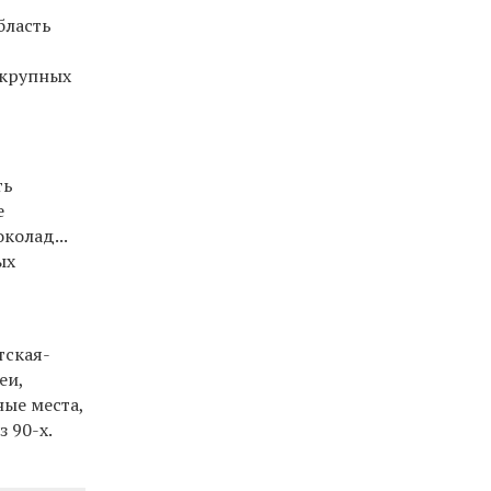
бласть
 крупных
ть
е
колад...
ых
тская-
еи,
ные места,
 90-х.