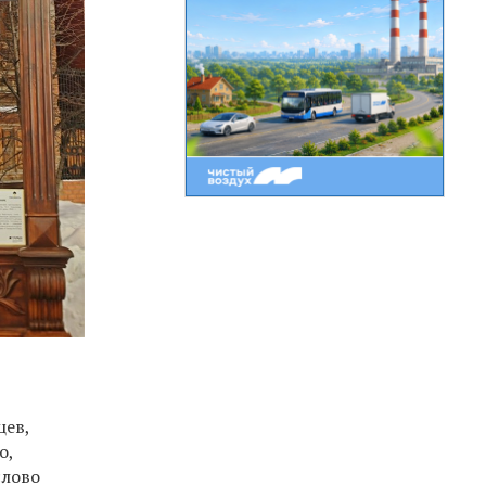
цев,
о,
слово