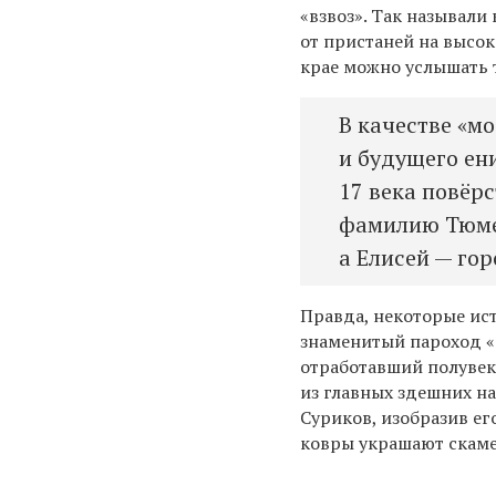
«взвоз». Так называли
от пристаней на высок
крае можно услышать т
В качестве «м
и будущего ен
17 века повёрс
фамилию Тюмен
а Елисей — го
Правда, некоторые ист
знаменитый пароход «
отработавший полувеко
из главных здешних 
Суриков, изобразив ег
ковры украшают скаме