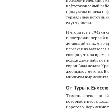
и Ямало-Ненецкий вм
нефтегазоносный райо
продуктом поиска нефт
термальные источники
едут туристы.
И что здесь в 1942-м 
и построили первый и
летающий танк. А во 
переехал из Мавзолея 
говорят, что за время
вождь даже набрал в в
город Владислава Крап
любимых с детства. В
минимум вырисовывала
От Туры к Енисею
Тюмень и основанный 
которые, в итоге, дош
Ворогово, Верхнеимбат