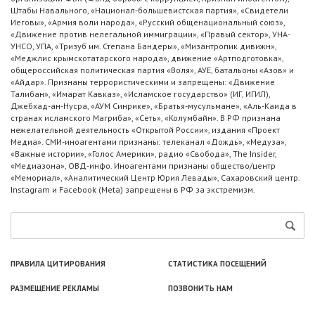
Штабы Навального, «Национал-большевистская партия», «Свидетели
Иеговы», «Армия воли народа», «Русский общенациональный союз»,
«Движение против нелегальной иммиграции», «Правый сектор», УНА-
УНСО, УПА, «Тризуб им. Степана Бандеры», «Мизантропик дивижн»,
«Меджлис крымскотатарского народа», движение «Артподготовка»,
общероссийская политическая партия «Воля», АУЕ, батальоны «Азов» и
«Айдар». Признаны террористическими и запрещены: «Движение
Талибан», «Имарат Кавказ», «Исламское государство» (ИГ, ИГИЛ),
Джебхад-ан-Нусра, «АУМ Синрике», «Братья-мусульмане», «Аль-Каида в
странах исламского Магриба», «Сеть», «Колумбайн». В РФ признана
нежелательной деятельность «Открытой России», издания «Проект
Медиа». СМИ-иноагентами признаны: телеканал «Дождь», «Медуза»,
«Важные истории», «Голос Америки», радио «Свобода», The Insider,
«Медиазона», ОВД-инфо. Иноагентами признаны общество/центр
«Мемориал», «Аналитический Центр Юрия Левады», Сахаровский центр.
Instagram и Facebook (Metа) запрещены в РФ за экстремизм.
ПРАВИЛА ЦИТИРОВАНИЯ
СТАТИСТИКА ПОСЕЩЕНИЙ
РАЗМЕЩЕНИЕ РЕКЛАМЫ
ПОЗВОНИТЬ НАМ