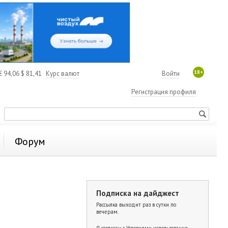
18+
€
94,06
$
81,41
Курс валют
Войти
Регистрация профиля
Форум
Подписка на дайджест
Рассылка выходит раз в сутки по
вечерам.
Я согласен с
Условиями использования