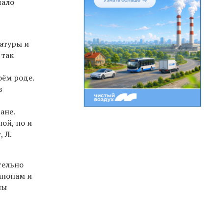
чало
ратуры и
 так
оём роде.
в
ане.
ой, но и
 Л.
тельно
анонам и
мы