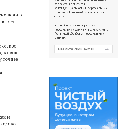
веб-сайта и политикой
конфиденциальности и персональных
данных
и
Политикой использования
отношению
cookies
 в чём
Я даю
Согласие на обработку
персональных данных
и ознакомлен с
Политикой обработки персональных
данных
ическое
, в свою
у точнее
я
как и
о слово