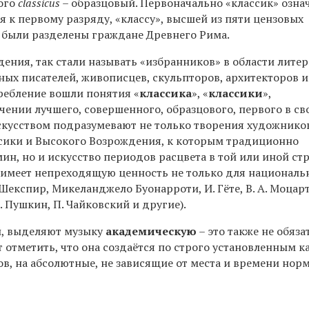
ого
classicus
– образцовый. Первоначально «классик» озна
я к первому разряду, «классу», высшей из пяти цензовых
е были разделены граждане Древнего Рима.
дения, так стали называть «избранников» в области лите
чных писателей, живописцев, скульпторов, архитекторов и
требление вошли понятия «
классика
», «
классики
»,
ачении лучшего, совершенного, образцового, первого в св
скусством подразумевают не только творения художнико
сики и Высокого Возрождения, к которым традиционно
ин, но и искусство периодов расцвета в той или иной стр
 имеет непреходящую ценность не только для национальн
Шекспир, Микеланджело Буонарроти, И. Гёте, В. А. Моцарт,
А. Пушкин, П. Чайковский и другие).
й, выделяют музыку
академическую
– это также не обяза
т отметить, что она создаётся по строго установленным к
ов, на абсолютные, не зависящие от места и времени нор