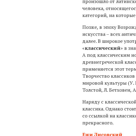
произошло от латинск
человека, относящегос
категорий, на которы
Позже, в эпоху Возрож
искусства – всех анти
далее. В широкое упо
«
классический
» в зн
А под классическим и
древнегреческой клас
применяется этот терм
Творчество классиков
мировой культуры (У. 
Толстой, Л. Бетховен, 
Наряду с классическо
классика. Однако стои
со ссылкой на классик
прекрасного.
Ежи Лисовский