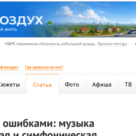
+16°C
переменная облачность, небольшой дождь
Прогноз погоды
й воздух»
Где купаться летом?
Сюжеты
Фото
Афиша
ТВ
Статьи
д ошибками: музыка
кая и симфоническая