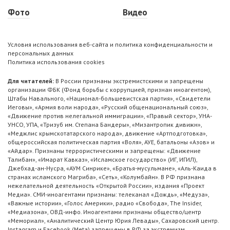
Фото
Видео
Условия использования веб-сайта и политика конфиденциальности и
персональных данных
Политика использования cookies
Для читателей:
В России признаны экстремистскими и запрещены
организации ФБК (Фонд борьбы с коррупцией, признан иноагентом),
Штабы Навального, «Национал-большевистская партия», «Свидетели
Иеговы», «Армия воли народа», «Русский общенациональный союз»,
«Движение против нелегальной иммиграции», «Правый сектор», УНА-
УНСО, УПА, «Тризуб им. Степана Бандеры», «Мизантропик дивижн»,
«Меджлис крымскотатарского народа», движение «Артподготовка»,
общероссийская политическая партия «Воля», АУЕ, батальоны «Азов» и
«Айдар». Признаны террористическими и запрещены: «Движение
Талибан», «Имарат Кавказ», «Исламское государство» (ИГ, ИГИЛ),
Джебхад-ан-Нусра, «АУМ Синрике», «Братья-мусульмане», «Аль-Каида в
странах исламского Магриба», «Сеть», «Колумбайн». В РФ признана
нежелательной деятельность «Открытой России», издания «Проект
Медиа». СМИ-иноагентами признаны: телеканал «Дождь», «Медуза»,
«Важные истории», «Голос Америки», радио «Свобода», The Insider,
«Медиазона», ОВД-инфо. Иноагентами признаны общество/центр
«Мемориал», «Аналитический Центр Юрия Левады», Сахаровский центр.
Instagram и Facebook (Metа) запрещены в РФ за экстремизм.