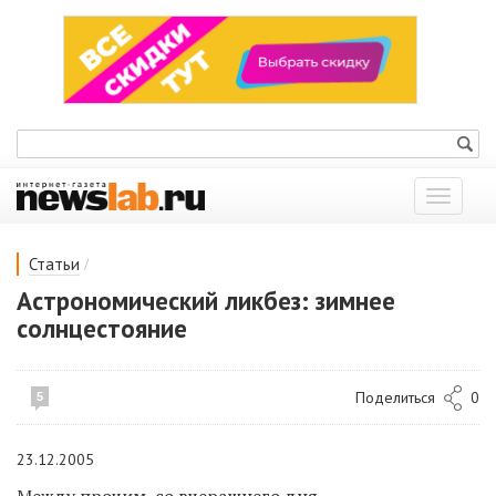
Показат
меню
/
Статьи
Астрономический ликбез: зимнее
солнцестояние
Поделиться
0
5
23.12.2005
Между прочим, со вчерашнего дня