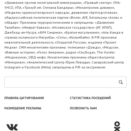
«Движение против нелегальной иммиграции», «Правый сектор», УНА-
УНСО, УПА, «Тризуб им. Степана Бандеры», «Мизантропик дивижн»,
«Меджлис крымскотатарского народа», движение «Артподготовка»,
общероссийская политическая партия «Воля», АУЕ, батальоны «Азов» и
«Айдар». Признаны террористическими и запрещены: «Движение
Талибан», «Имарат Кавказ», «Исламское государство» (ИГ, ИГИЛ),
Джебхад-ан-Нусра, «АУМ Синрике», «Братья-мусульмане», «Аль-Каида в
странах исламского Магриба», «Сеть», «Колумбайн». В РФ признана
нежелательной деятельность «Открытой России», издания «Проект
Медиа». СМИ-иноагентами признаны: телеканал «Дождь», «Медуза»,
«Важные истории», «Голос Америки», радио «Свобода», The Insider,
«Медиазона», ОВД-инфо. Иноагентами признаны общество/центр
«Мемориал», «Аналитический Центр Юрия Левады», Сахаровский центр.
Instagram и Facebook (Metа) запрещены в РФ за экстремизм.
ПРАВИЛА ЦИТИРОВАНИЯ
СТАТИСТИКА ПОСЕЩЕНИЙ
РАЗМЕЩЕНИЕ РЕКЛАМЫ
ПОЗВОНИТЬ НАМ