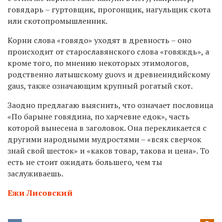
говядарь – гуртовщик, прогонщик, нагульщик скота
или скотопромышленник.
Корни слова «говядо» уходят в древность – оно
происходит от старославянского слова «говяждь», а
кроме того, по мнению некоторых этимологов,
родственно латышскому guovs и древнеиндийскому
gaus, также означающим крупный рогатый скот.
Заодно предлагаю выяснить, что означает пословица
«По барыне говядина, по харчевне едок», часть
которой вынесена в заголовок. Она перекликается с
другими народными мудростями – «всяк сверчок
знай свой шесток» и «каков товар, такова и цена». То
есть не стоит ожидать большего, чем ты
заслуживаешь.
Ежи Лисовский