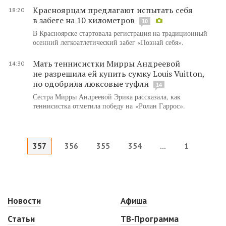
Красноярцам предлагают испытать себя
18:20
в забеге на 10 километров
10
В Красноярске стартовала регистрация на традиционный
осенний легкоатлетический забег «Познай себя».
Мать теннисистки Мирры Андреевой
14:30
не разрешила ей купить сумку Louis Vuitton,
но одобрила люксовые туфли
14
Сестра Мирры Андреевой Эрика рассказала, как
теннисистка отметила победу на «Ролан Гаррос».
357
356
355
354
...
1
Новости
Афиша
Статьи
ТВ-Программа