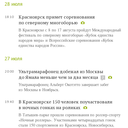
28 июля
Красноярск примет соревнования
18:10
по северному многоборью
В Красноярске с 8 по 17 августа пройдут Международный
фестиваль по северному многоборью «Кубок единства
народов мира» и Всероссийские соревнования «Кубок
единства народов России».
27 июля
Ультрамарафонец добежал из Москвы
20:00
до Ямала меньше чем за два месяца
7
Ультрамарафонец Альберт Окотэтто завершает забег
из Москвы в Ноябрьск.
В Красноярске 150 человек поучаствовали
19:40
в ночных гонках на роликах
В Татышев-парке прошли соревнования по роллер-спорту
«Ночные роллеры». Участниками четырнадцатых гонок
стали 150 спортсменов из Красноярска, Новосибирска,