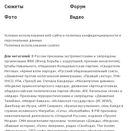
Сюжеты
Форум
Фото
Видео
Условия использования веб-сайта и политика конфиденциальности и
персональных данных
Политика использования cookies
Для читателей:
В России признаны экстремистскими и запрещены
организации ФБК (Фонд борьбы с коррупцией, признан иноагентом),
Штабы Навального, «Национал-большевистская партия», «Свидетели
Иеговы», «Армия воли народа», «Русский общенациональный союз»,
«Движение против нелегальной иммиграции», «Правый сектор», УНА-
УНСО, УПА, «Тризуб им. Степана Бандеры», «Мизантропик дивижн»,
«Меджлис крымскотатарского народа», движение «Артподготовка»,
общероссийская политическая партия «Воля», АУЕ, батальоны «Азов» и
«Айдар». Признаны террористическими и запрещены: «Движение
Талибан», «Имарат Кавказ», «Исламское государство» (ИГ, ИГИЛ),
Джебхад-ан-Нусра, «АУМ Синрике», «Братья-мусульмане», «Аль-Каида в
странах исламского Магриба», «Сеть», «Колумбайн». В РФ признана
нежелательной деятельность «Открытой России», издания «Проект
Медиа». СМИ-иноагентами признаны: телеканал «Дождь», «Медуза»,
«Важные истории», «Голос Америки», радио «Свобода», The Insider,
«Медиазона», ОВД-инфо. Иноагентами признаны общество/центр