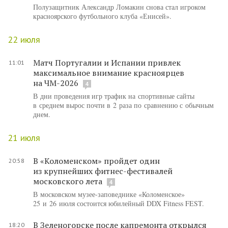
Полузащитник Александр Ломакин снова стал игроком
красноярского футбольного клуба «Енисей».
22 июля
Матч Португалии и Испании привлек
11:01
максимальное внимание красноярцев
на ЧМ-2026
4
В дни проведения игр трафик на спортивные сайты
в среднем вырос почти в 2 раза по сравнению с обычным
днем.
21 июля
В «Коломенском» пройдет один
20:58
из крупнейших фитнес-фестивалей
московского лета
4
В московском музее-заповеднике «Коломенское»
25 и 26 июля состоится юбилейный DDX Fitness FEST.
В Зеленогорске после капремонта открылся
18:20