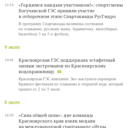
«Гордимся каждым участником!»: спортсмены
11:54
Богучанской ГЭС приняли участие
в отборочном этапе Спартакиады РусГидро
В программу Спартакиады включены состязания
по плаванию, русскому жиму, бадминтону, многоборью,
баскетболу 3 на 3 и футболу.
9 июля
Красноярская ГЭС поддержала эстафетный
10:45
заплыв экстремалов по Красноярскому
водохранилищу
Красноярская ГЭС компании Эн+ выступила партнером
Краевого фестиваля по плаванию в открытой воде, который
прошел со 2 по 5 июля.
8 июля
«Сила общей цели»: две команды
16:03
Красноярского края взяли медали
на международной спартакиаде «Игры