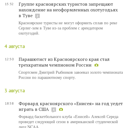
Группе красноярских туристов запрещают
15:32
нахождение на неоформленных охотугодьях
в Туве
2
Красноярские туристы не могут оформить сплав по реке
Серлиг-хем в Туве из-за проблем с арендатором
охотугодий.
4 августа
Парашютист из Красноярского края стал
12:50
трехкратным чемпионом России
Спортсмен Дмитрий Рыбников завоевал золото чемпионата
России по парашютному спорту.
3 августа
Форвард красноярского «Енисея» на год уедет
18:58
играть в США
4
Форвард баскетбольного клуба «Енисей» Алексей Середа
проведет следующий сезон в американской студенческой
лиге NCAA.