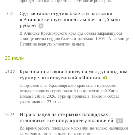
пройдет ежегодный фестиваль «Ночные роллеры».
Суд заставил студию балета и растяжки
9:06
в Ачинске вернуть клиентам почти 1,5 млн
рублей
5
В Ачинске Красноярского края суд обязал закрывшуюся
в конце весны студию балета и растяжки LEVITA на улице
Пушкина вернуть клиентам деньги.
20 июля
Красноярцы взяли бронзу на международном
19:20
турнире по киокусинкай в Японии
Спортсмены из Красноярского края стали призерами
международных соревнований по киокусинкай Karate
Dream Festival 2026. Турнир прошел в Токио и собрал
участников из 23 стран.
Игра в падел на открытых площадках
16:24
становится всё популярнее у москвичей
17
Во время работы площадок москвичи не только наблюдают
за матчами, но и выходят на корт сами.