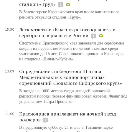
стадион «Труд»
1
В Зеленогорске Красноярского края после капитального
ремонта открылся стадион «Труд».
Легкоатлеты из Красноярского края взяли
15:30
серебро на первенстве России
1
Спортсмены Красноярского края завоевали две серебряные
медали на первенстве России по легкой атлетике среди
участников до 16 лет. Соревнования прошли в Краснодаре
на стадионе «Динамо-Кубань».
Определились победители III этапа
13:09
Межрегиональных конноспортивных
соревнований «Большого Сибирского круга»
В заезде на 1600 метров среди лошадей орловской
рысистой породы первым финишировал жеребец Фанат под
управлением Петра Проценко.
Красноярцев приглашают на ночной заезд
11:00
роллеров
2
В предстоящую субботу, 25 июля, в Татышев-парке