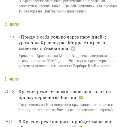
В Красноярске открылась регистрация на осенний
легкоатлетический забег «Енисей-батюшка». Он пройдет
10 октября на Центральной набережной.
2 июля
«Приду в себя только через пару дней»:
11:30
уроженка Красноярка Мирра Андреева
вылетела с Уимблдона
9
Уроженка Красноярска Мирра Андреева завершила
выступление на Уимблдоне. Во втором круге турнира она
уступила чешской теннисистке Барборе Крейчиковой.
1 июля
Красноярские стрелки завоевали золото и
15:40
бронзу первенства России
Спортсмены из Красноярского края завоевали золото и
бронзу на первенстве России по практической стрельбе.
В Красноярске впервые пройдет марафон
9:24