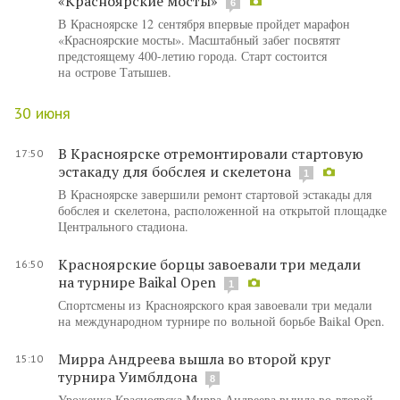
«Красноярские мосты»
6
В Красноярске 12 сентября впервые пройдет марафон
«Красноярские мосты». Масштабный забег посвятят
предстоящему 400-летию города. Старт состоится
на острове Татышев.
30 июня
В Красноярске отремонтировали стартовую
17:50
эстакаду для бобслея и скелетона
1
В Красноярске завершили ремонт стартовой эстакады для
бобслея и скелетона, расположенной на открытой площадке
Центрального стадиона.
Красноярские борцы завоевали три медали
16:50
на турнире Baikal Open
1
Спортсмены из Красноярского края завоевали три медали
на международном турнире по вольной борьбе Baikal Open.
Мирра Андреева вышла во второй круг
15:10
турнира Уимблдона
8
Уроженка Красноярска Мирра Андреева вышла во второй