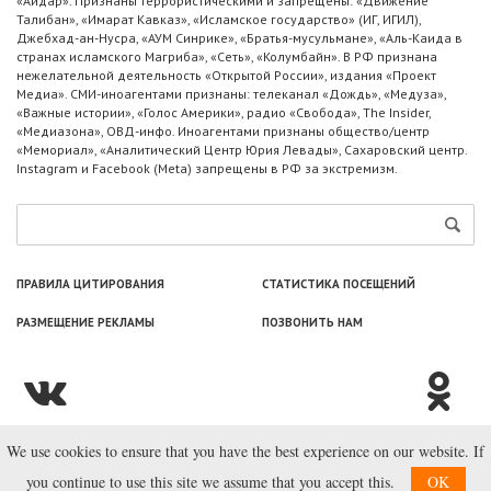
«Айдар». Признаны террористическими и запрещены: «Движение
Талибан», «Имарат Кавказ», «Исламское государство» (ИГ, ИГИЛ),
Джебхад-ан-Нусра, «АУМ Синрике», «Братья-мусульмане», «Аль-Каида в
странах исламского Магриба», «Сеть», «Колумбайн». В РФ признана
нежелательной деятельность «Открытой России», издания «Проект
Медиа». СМИ-иноагентами признаны: телеканал «Дождь», «Медуза»,
«Важные истории», «Голос Америки», радио «Свобода», The Insider,
«Медиазона», ОВД-инфо. Иноагентами признаны общество/центр
«Мемориал», «Аналитический Центр Юрия Левады», Сахаровский центр.
Instagram и Facebook (Metа) запрещены в РФ за экстремизм.
ПРАВИЛА ЦИТИРОВАНИЯ
СТАТИСТИКА ПОСЕЩЕНИЙ
РАЗМЕЩЕНИЕ РЕКЛАМЫ
ПОЗВОНИТЬ НАМ
We use cookies to ensure that you have the best experience on our website. If
© ООО «Лаборатория Новоcтей», 2003—2026.
you continue to use this site we assume that you accept this.
OK