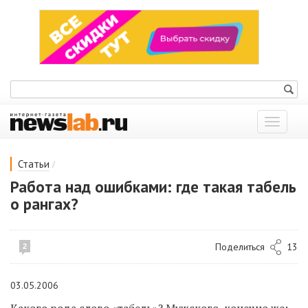
Показат
меню
/
Статьи
Работа над ошибками: где такая табель
о рангах?
Поделиться
13
2
03.05.2006
Какого рода слово «табель»? Мужского, конечно же;