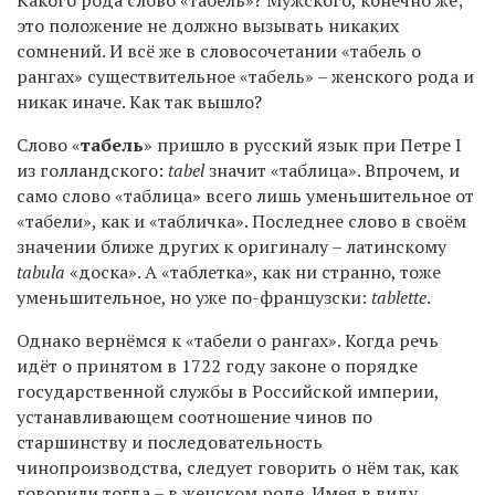
это положение не должно вызывать никаких
сомнений. И всё же в словосочетании «табель о
рангах» существительное «табель» – женского рода и
никак иначе. Как так вышло?
Слово «
табель
» пришло в русский язык при Петре I
из голландского:
tabel
значит «таблица». Впрочем, и
само слово «таблица» всего лишь уменьшительное от
«табели», как и «табличка». Последнее слово в своём
значении ближе других к оригиналу – латинскому
tabula
«доска». А «таблетка», как ни странно, тоже
уменьшительное, но уже по-французски:
tablette
.
Однако вернёмся к «табели о рангах». Когда речь
идёт о принятом в 1722 году законе о порядке
государственной службы в Российской империи,
устанавливающем соотношение чинов по
старшинству и последовательность
чинопроизводства, следует говорить о нём так, как
говорили тогда – в женском роде. Имея в виду