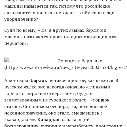
машины называется так, потому что российские
автолюбители никогда не хранят в нём свои вещи
упорядоченно?
Судя по всему, – да. В других языках бардачок
машины называется просто «ящик» или «ящик для
перчаток».
А вот слово
бардак
не такое простое, как кажется. В
русском языке оно некогда означало «глиняный
горшок с широким отверстием», будучи
заимствованным из турецкого
bardak
– «горшок,
стакан». Синонимом беспорядка, потеряв своё
исконное значение, оно стало, смешавшись с
«кавардаком».
Кавардак
, означающий
бестолковщину, путаницу и неразбериху, происходит