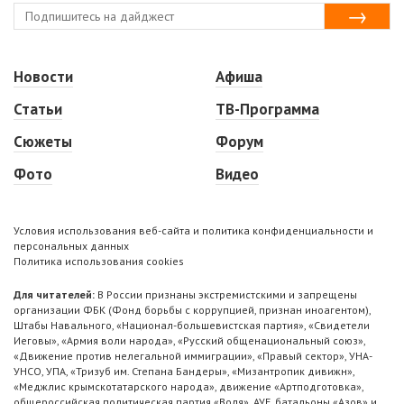
Новости
Афиша
Статьи
ТВ-Программа
Сюжеты
Форум
Фото
Видео
Условия использования веб-сайта и политика конфиденциальности и
персональных данных
Политика использования cookies
Для читателей:
В России признаны экстремистскими и запрещены
организации ФБК (Фонд борьбы с коррупцией, признан иноагентом),
Штабы Навального, «Национал-большевистская партия», «Свидетели
Иеговы», «Армия воли народа», «Русский общенациональный союз»,
«Движение против нелегальной иммиграции», «Правый сектор», УНА-
УНСО, УПА, «Тризуб им. Степана Бандеры», «Мизантропик дивижн»,
«Меджлис крымскотатарского народа», движение «Артподготовка»,
общероссийская политическая партия «Воля», АУЕ, батальоны «Азов» и