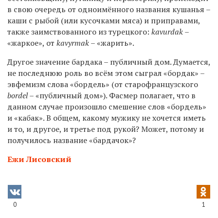
в свою очередь от одноимённого названия кушанья –
каши с рыбой (или кусочками мяса) и приправами,
также заимствованного из турецкого:
kavurdak
–
«жаркое», от
kavyrmak
– «жарить».
Другое значение бардака – публичный дом. Думается,
не последнюю роль во всём этом сыграл «бордак» –
эвфемизм слова «бордель» (от старофранцузского
bordel
– «публичный дом»). Фасмер полагает, что в
данном случае произошло смешение слов «бордель»
и «кабак». В общем, какому мужику не хочется иметь
и то, и другое, и третье под рукой? Может, потому и
получилось название «бардачок»?
Ежи Лисовский
0
1