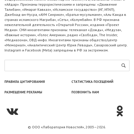
«Айдар». Признаны террористическими и запрещены: «Движение
Талибан», «Имарат Кавказ», «Исламское государство» (ИГ, ИГИЛ),
Джебхад-ан-Нусра, «АУМ Синрике», «Братья-мусульмане», «Аль-Каида в
странах исламского Магриба», «Сеть», «Колумбайн». В РФ признана
нежелательной деятельность «Открытой России», издания «Проект
Медиа». СМИ-иноагентами признаны: телеканал «Дождь», «Медуза»,
«Важные истории», «Голос Америки», радио «Свобода», The Insider,
«Медиазона», ОВД-инфо. Иноагентами признаны общество/центр
«Мемориал», «Аналитический Центр Юрия Левады», Сахаровский центр.
Instagram и Facebook (Metа) запрещены в РФ за экстремизм.
ПРАВИЛА ЦИТИРОВАНИЯ
СТАТИСТИКА ПОСЕЩЕНИЙ
РАЗМЕЩЕНИЕ РЕКЛАМЫ
ПОЗВОНИТЬ НАМ
© ООО «Лаборатория Новоcтей», 2003—2026.