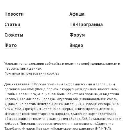
Новости
Афиша
Статьи
ТВ-Программа
Сюжеты
Форум
Фото
Видео
Условия использования веб-сайта и политика конфиденциальности и
персональных данных
Политика использования cookies
Для читателей:
В России признаны экстремистскими и запрещены
организации ФБК (Фонд борьбы с коррупцией, признан иноагентом),
Штабы Навального, «Национал-большевистская партия», «Свидетели
Иеговы», «Армия воли народа», «Русский общенациональный союз»,
«Движение против нелегальной иммиграции», «Правый сектор», УНА-
УНСО, УПА, «Тризуб им. Степана Бандеры», «Мизантропик дивижн»,
«Меджлис крымскотатарского народа», движение «Артподготовка»,
общероссийская политическая партия «Воля», АУЕ, батальоны «Азов» и
«Айдар». Признаны террористическими и запрещены: «Движение
Талибан», «Имарат Кавказ», «Исламское государство» (ИГ, ИГИЛ),