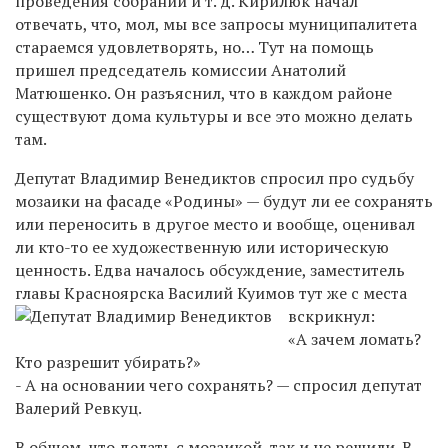
проведения собраний и т. д. Кирилюк начал
отвечать, что, мол, мы все запросы муниципалитета
стараемся удовлетворять, но… Тут на помощь
пришел председатель комиссии Анатолий
Матюшенко. Он разъяснил, что в каждом районе
существуют дома культуры и все это можно делать
там.
Депутат Владимир Венедиктов спросил про судьбу
мозаики на фасаде «Родины» — будут ли ее сохранять
или переносить в другое место и вообще, оценивал
ли
кто-то
ее художественную или историческую
ценность. Едва началось обсуждение, заместитель
главы Красноярска Василий
Куимов тут же с места
вскрикнул:
«А зачем ломать?
Кто разрешит убирать?»
- А на основании чего сохранять? — спросил депутат
Валерий Ревкуц.
В общем, что делать с мозаикой, так и не решили. В