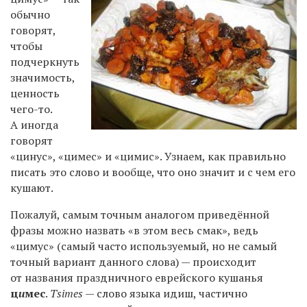
обычно
говорят,
чтобы
подчеркнуть
значимость,
ценность
чего-то.
А иногда
говорят
«цинус», «цимес» и «цимис». Узнаем, как правильно
писать это слово и вообще, что оно значит и с чем его
кушают.
Пожалуй, самым точным аналогом приведённой
фразы можно назвать «в этом весь смак», ведь
«цимус» (самый часто используемый, но не самый
точный вариант данного слова) — происходит
от названия праздничного еврейского кушанья
ц
и
мес
.
Tsimes
— слово языка идиш, частично