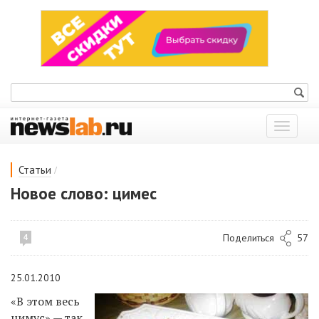
Показат
меню
/
Статьи
Новое слово: цимес
Поделиться
57
4
25.01.2010
«В этом весь
цимус» — так