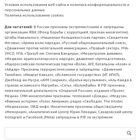
Условия использования веб-сайта и политика конфиденциальности и
персональных данных
Политика использования cookies
Для читателей:
В России признаны экстремистскими и запрещены
организации ФБК (Фонд борьбы с коррупцией, признан иноагентом),
Штабы Навального, «Национал-большевистская партия», «Свидетели
Иеговы», «Армия воли народа», «Русский общенациональный союз»,
«Движение против нелегальной иммиграции», «Правый сектор», УНА-
УНСО, УПА, «Тризуб им. Степана Бандеры», «Мизантропик дивижн»,
«Меджлис крымскотатарского народа», движение «Артподготовка»,
общероссийская политическая партия «Воля», АУЕ, батальоны «Азов» и
«Айдар». Признаны террористическими и запрещены: «Движение
Талибан», «Имарат Кавказ», «Исламское государство» (ИГ, ИГИЛ),
Джебхад-ан-Нусра, «АУМ Синрике», «Братья-мусульмане», «Аль-Каида в
странах исламского Магриба», «Сеть», «Колумбайн». В РФ признана
нежелательной деятельность «Открытой России», издания «Проект
Медиа». СМИ-иноагентами признаны: телеканал «Дождь», «Медуза»,
«Важные истории», «Голос Америки», радио «Свобода», The Insider,
«Медиазона», ОВД-инфо. Иноагентами признаны общество/центр
«Мемориал», «Аналитический Центр Юрия Левады», Сахаровский центр.
Instagram и Facebook (Metа) запрещены в РФ за экстремизм.