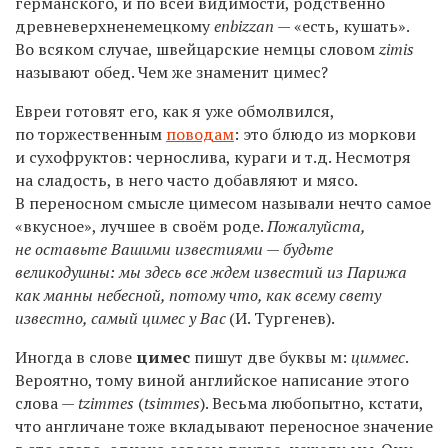
германского, и по всей видимости, родственно
древневерхненемецкому
enbizzan
— «есть, кушать».
Во всяком случае, швейцарские немцы словом
zimis
называют обед. Чем же знаменит цимес?
Евреи готовят его, как я уже обмолвился,
по торжественным
поводам
: это блюдо из моркови
и сухофруктов: чернослива, кураги и т.д. Несмотря
на сладость, в него часто добавляют и мясо.
В переносном смысле цимесом называли нечто самое
«вкусное», лучшее в своём роде.
Пожалуйста,
не оставьте Вашими известиями — будьте
великодушны: мы здесь все ждем известий из Парижа
как манны небесной, потому что, как всему свету
известно, самый цимес у Вас
(И. Тургенев).
Иногда в слове
цимес
пишут две буквы м:
циммес
.
Вероятно, тому виной английское написание этого
слова —
tzimmes
(
tsimmes
). Весьма любопытно, кстати,
что англичане тоже вкладывают переносное значение