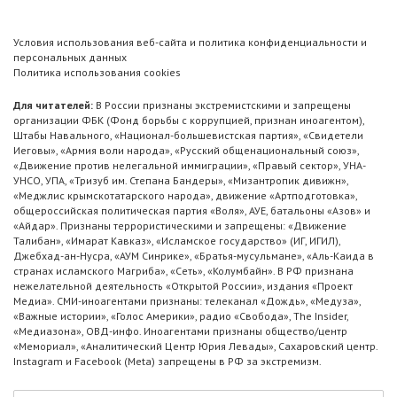
Условия использования веб-сайта и политика конфиденциальности и
персональных данных
Политика использования cookies
Для читателей:
В России признаны экстремистскими и запрещены
организации ФБК (Фонд борьбы с коррупцией, признан иноагентом),
Штабы Навального, «Национал-большевистская партия», «Свидетели
Иеговы», «Армия воли народа», «Русский общенациональный союз»,
«Движение против нелегальной иммиграции», «Правый сектор», УНА-
УНСО, УПА, «Тризуб им. Степана Бандеры», «Мизантропик дивижн»,
«Меджлис крымскотатарского народа», движение «Артподготовка»,
общероссийская политическая партия «Воля», АУЕ, батальоны «Азов» и
«Айдар». Признаны террористическими и запрещены: «Движение
Талибан», «Имарат Кавказ», «Исламское государство» (ИГ, ИГИЛ),
Джебхад-ан-Нусра, «АУМ Синрике», «Братья-мусульмане», «Аль-Каида в
странах исламского Магриба», «Сеть», «Колумбайн». В РФ признана
нежелательной деятельность «Открытой России», издания «Проект
Медиа». СМИ-иноагентами признаны: телеканал «Дождь», «Медуза»,
«Важные истории», «Голос Америки», радио «Свобода», The Insider,
«Медиазона», ОВД-инфо. Иноагентами признаны общество/центр
«Мемориал», «Аналитический Центр Юрия Левады», Сахаровский центр.
Instagram и Facebook (Metа) запрещены в РФ за экстремизм.