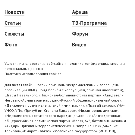
Новости
Афиша
Статьи
ТВ-Программа
Сюжеты
Форум
Фото
Видео
Условия использования веб-сайта и политика конфиденциальности и
персональных данных
Политика использования cookies
Для читателей:
В России признаны экстремистскими и запрещены
организации ФБК (Фонд борьбы с коррупцией, признан иноагентом),
Штабы Навального, «Национал-большевистская партия», «Свидетели
Иеговы», «Армия воли народа», «Русский общенациональный союз»,
«Движение против нелегальной иммиграции», «Правый сектор», УНА-
УНСО, УПА, «Тризуб им. Степана Бандеры», «Мизантропик дивижн»,
«Меджлис крымскотатарского народа», движение «Артподготовка»,
общероссийская политическая партия «Воля», АУЕ, батальоны «Азов» и
«Айдар». Признаны террористическими и запрещены: «Движение
Талибан», «Имарат Кавказ», «Исламское государство» (ИГ, ИГИЛ),