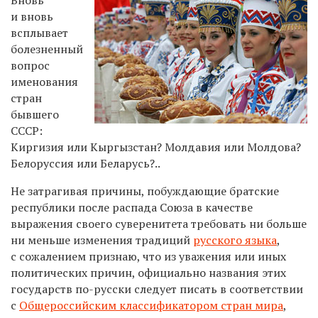
и вновь
всплывает
болезненный
вопрос
именования
стран
бывшего
СССР:
Киргизия или Кыргызстан? Молдавия или Молдова?
Белоруссия или Беларусь?..
Не затрагивая причины, побуждающие братские
республики после распада Союза в качестве
выражения своего суверенитета требовать ни больше
ни меньше изменения традиций
русского языка
,
с сожалением признаю, что из уважения или иных
политических причин, официально названия этих
государств по-русски следует писать в соответствии
с
Общероссийским классификатором стран мира
,