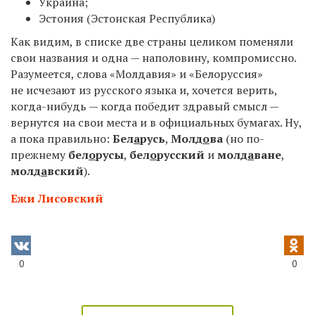
Украина;
Эстония (Эстонская Республика)
Как видим, в списке две страны целиком поменяли
свои названия и одна — наполовину, компромиссно.
Разумеется, слова «Молдавия» и «Белоруссия»
не исчезают из русского языка и, хочется верить,
когда-нибудь — когда победит здравый смысл —
вернутся на свои места и в официальных бумагах. Ну,
а пока правильно:
Бел
а
русь
,
Молд
о
ва
(но по-
прежнему
бел
о
русы
,
бел
о
русский
и
молд
а
ване
,
молд
а
вский
).
Ежи Лисовский
0
0