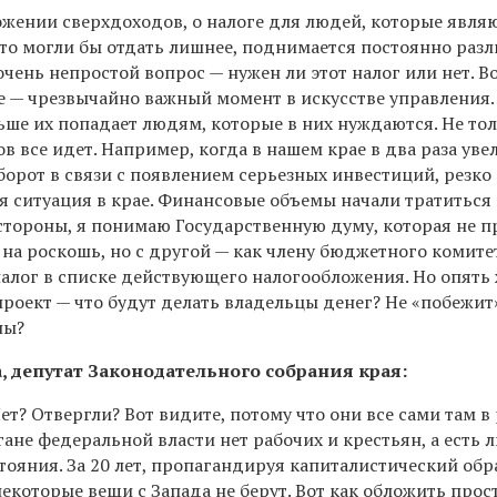
ожении сверхдоходов, о налоге для людей, которые явля
то могли бы отдать лишнее, поднимается постоянно раз
очень непростой вопрос — нужен ли этот налог или нет. 
е — чрезвычайно важный момент в искусстве управления.
ьше их попадает людям, которые в них нуждаются. Не то
в все идет. Например, когда в нашем крае в два раза ув
орот в связи с появлением серьезных инвестиций, резко
я ситуация в крае. Финансовые объемы начали тратиться
 стороны, я понимаю Государственную думу, которая не 
 на роскошь, но с другой — как члену бюджетного комите
налог в списке действующего налогообложения. Но опять 
роект — что будут делать владельцы денег? Не «побежит
ны?
 депутат Законодательного собрания края:
т? Отвергли? Вот видите, потому что они все сами там в
ане федеральной власти нет рабочих и крестьян, а есть л
стояния. За 20 лет, пропагандируя капиталистический обр
некоторые вещи с Запада не берут. Вот как обложить прос