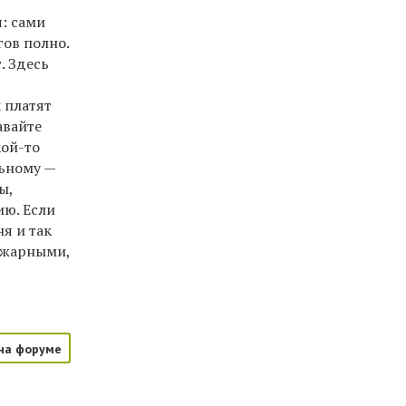
я: сами
гов полно.
. Здесь
 платят
авайте
кой-то
льному —
ы,
ию. Если
я и так
пожарными,
на форуме