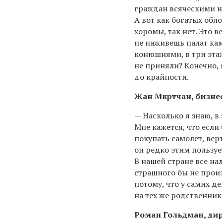
граждан всяческими н
А вот как богатых обл
хоромы, так нет. Это 
не наживешь палат кам
конюшнями, в три этажа
не приняли? Конечно,
до крайности.
Жан Мкртчан, бизне
— Насколько я знаю, в
Мне кажется, что если
покупать самолет, вер
он редко этим пользуе
В нашей стране все на
страшного бы не произ
потому, что у самих д
на тех же родственник
Роман Гольдман, ди