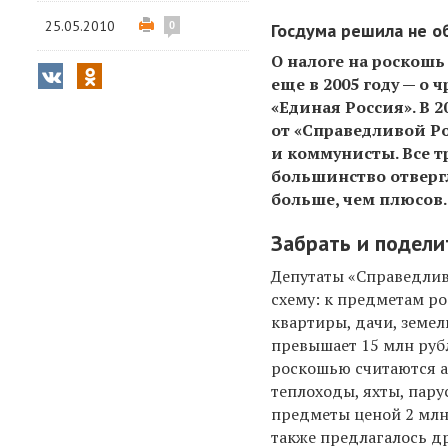
25.05.2010
0
Госдума решила не о
О налоге на роскош
еще в 2005 году — о
«Единая Россия». В 
от «Справедливой Ро
и коммунисты. Все т
большинство отвергл
больше, чем плюсов.
Забрать и подели
Депутаты «Справедли
схему: к предметам р
квартиры, дачи, земел
превышает 15 млн руб
роскошью считаются а
теплоходы, яхты, пару
предметы ценой 2 млн
также предлагалось д