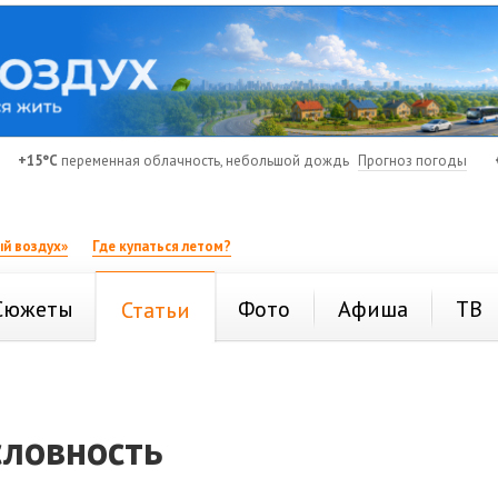
+15°C
переменная облачность, небольшой дождь
Прогноз погоды
й воздух»
Где купаться летом?
Сюжеты
Фото
Афиша
ТВ
Статьи
словность