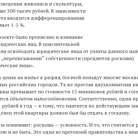
изведения живописи и скульптуры,
ше 300 тысяч рублей. В зависимости
мета вводится дифференцированная
вляет
1-5 %.
роекте было прописано и взимание
ридических лиц. В пояснительной
сли освободить юридические лица от уплаты данного нало
 „переписыванию“ собственности (предметов роскоши)
ические лица».
 ценах на жилье в разряд богачей попадут многие москв
ных российских городов. Та же простая двухкомнатная к
квы превышает по стоимости 15 миллионов рублей и сог
ится объектом налогообложения. Соответственно, один п
 рублей в год — к тому, что платится по действующим за
елец этой квартиры должен был бы отдать в госказну.
ы понимают: роскошь — условность. И то, что считается
 ею и не быть. Это одна из претензий правительства к ин