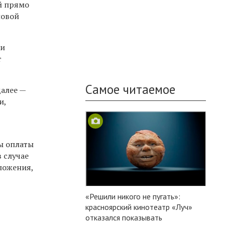
й прямо
новой
ки
т
Самое читаемое
далее —
и,
мы оплаты
 случае
ложения,
«Решили никого не пугать»:
красноярский кинотеатр «Луч»
отказался показывать