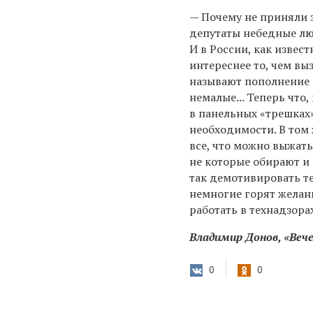
— Почему не приняли з
депутаты небедные люд
И в России, как извес
интереснее то, чем в
называют пополнение б
немалые... Теперь что
в панельных «трешках»
необходимости. В том
все, что можно выжать
не которые обирают и 
так демотивировать те
немногие горят желан
работать в технадзора
Владимир Донов, «Вече
0
0