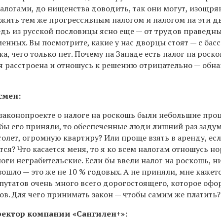
алогами, до нищенства доводить, так они могут, изощря
ожить тем же прогрессивным налогом и налогом на эти д
ведь из русской пословицы ясно еще — от трудов праведн
енных. Вы посмотрите, какие у нас дворцы стоят — с бас
, чего только нет. Почему на Западе есть налог на роскош
 я расстроена и отношусь к решению отрицательно — обна
смен:
 законопроекте о налоге на роскошь были небольшие про
 бы его приняли, то обеспеченные люди лишний раз заду
толет, огромную квартиру? Или проще взять в аренду, ес
тся? Что касается меня, то я ко всем налогам отношусь н
логи неграбительские. Если бы ввели налог на роскошь, н
ошло — это же не 10 % годовых. А не приняли, мне кажетс
епутатов очень много всего дорогостоящего, которое оф
ов. Для чего принимать закон — чтобы самим же платить?
ректор компании «Сангилен+»: