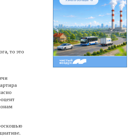
га, то это
ичи
вартира
ласно
роцент
конам
 роскошью
ициативе.