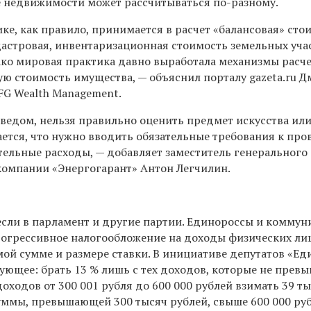
е недвижимости может рассчитываться по-разному.
ке, как правило, принимается в расчет «балансовая» сто
дастровая, инвентаризационная стоимость земельных уча
ко мировая практика давно выработала механизмы расче
 стоимость имущества, — объяснил порталу gazeta.ru 
FG Wealth Management.
оведом, нельзя правильно оценить предмет искусства ил
ается, что нужно вводить обязательные требования к пр
тельные расходы, — добавляет заместитель генерального
компании «Энергогарант» Антон Легчилин.
сли в парламент и другие партии. Единороссы и коммун
огрессивное налогообложение на доходы физических лиц
мой сумме и размере ставки. В инициативе депутатов «Ед
ующее: брать 13 % лишь с тех доходов, которые не прев
 доходов от 300 001 рубля до 600 000 рублей взимать 39 т
суммы, превышающей 300 тысяч рублей, свыше 600 000 ру