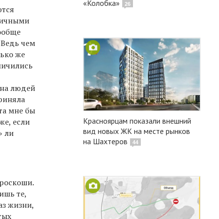
«Колобка»
26
ются
личными
Вообще
 Ведь чем
лько же
еличились
 на людей
приняла
та мне бы
Красноярцам показали внешний
же, если
вид новых ЖК на месте рынков
» ли
на Шахтеров
44
 роскоши.
ишь те,
аз жизни,
тых