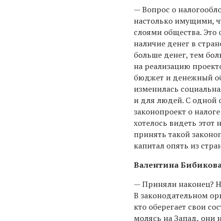
— Вопрос о налогообл
настолько имущими, ч
слоями общества. Это 
наличие денег в стран
больше денег, тем бол
на реализацию проекто
бюджет и денежный об
изменилась социальна
и для людей. С одной
законопроект о налоге
хотелось видеть этот 
принять такой законоп
капитал опять из стра
Валентина Бибикова,
— Приняли наконец? Не
В законодательном орг
кто оберегает свои со
молясь на Запад, они 