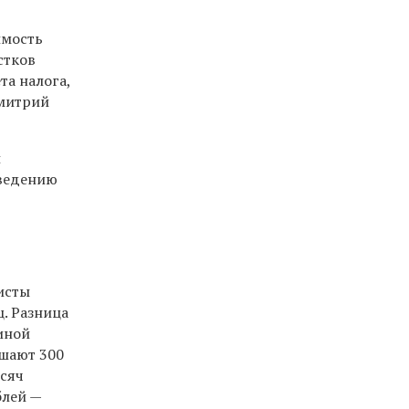
имость
стков
та налога,
Дмитрий
и
оведению
исты
. Разница
иной
ышают 300
ысяч
блей —