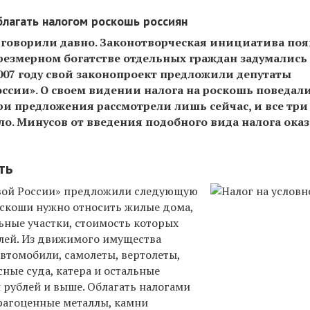
благать налогом роскошь россиян
ь говорили давно. Законотворческая инициатива по
 чрезмерном богатстве отдельных граждан задумались
2007 году свой законопроект предложили депутаты
ссии». О своем видении налога на роскошь поведал
ри предложения рассмотрели лишь сейчас, и все три
о. Минусов от введения подобного вида налога ока
ть
вой России» предложили следующую
оскоши нужно относить жилые дома,
ьные участки, стоимость которых
лей. Из движимого имущества
втомобили, самолеты, вертолеты,
сные суда, катера и остальные
 рублей и выше. Облагать налогами
рагоценные металлы, камни