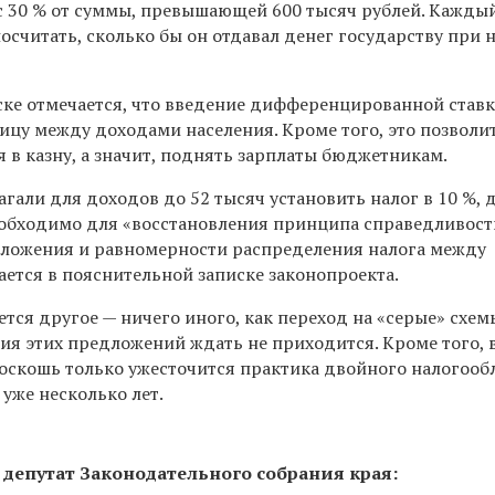
с 30 % от суммы, превышающей 600 тысяч рублей. Кажды
посчитать, сколько бы он отдавал денег государству при 
ске отмечается, что введение дифференцированной став
ицу между доходами населения. Кроме того, это позволи
 в казну, а значит, поднять зарплаты бюджетникам.
али для доходов до 52 тысяч установить налог в 10 %, 
еобходимо для «восстановления принципа справедливост
ложения и равномерности распределения налога между
ется в пояснительной записке законопроекта.
тся другое — ничего иного, как переход на «серые» схе
тия этих предложений ждать не приходится. Кроме того, в
роскошь только ужесточится практика двойного налогооб
 уже несколько лет.
депутат Законодательного собрания края: