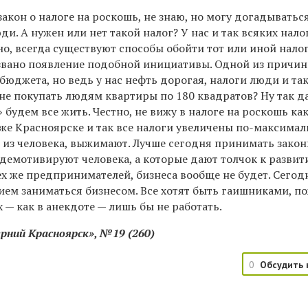
акон о налоге на роскошь, не знаю, но могу догадыватьс
и. А нужен или нет такой налог? У нас и так всяких нало
тно, всегда существуют способы обойти тот или иной налог
ызвано появление подобной инициативы. Одной из причин
юджета, но ведь у нас нефть дорогая, налоги люди и так
, не покупать людям квартиры по 180 квадратов? Ну так д
 будем все жить. Честно, не вижу в налоге на роскошь ка
 же Красноярске и так все налоги увеличены по-максима
 из человека, выжимают. Лучше сегодня принимать закон
демотивируют человека, а которые дают толчок к развит
х же предпринимателей, бизнеса вообще не будет. Сегодн
ием заниматься бизнесом. Все хотят быть гаишниками, 
х — как в анекдоте — лишь бы не работать.
рний Красноярск», №19 (260)
0
Обсудить 