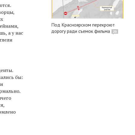
ются.
ворцы,
ых
Под Красноярском перекроют
сейнами,
дорогу ради съемок фильма
ь, а у нас
29
глели
центы.
мались бы:
ли
ормально.
ичего
я,
ормлено