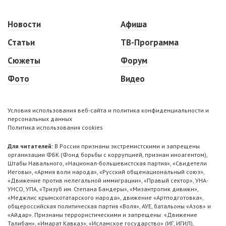
Новости
Афиша
Статьи
ТВ-Программа
Сюжеты
Форум
Фото
Видео
Условия использования веб-сайта и политика конфиденциальности и
персональных данных
Политика использования cookies
Для читателей:
В России признаны экстремистскими и запрещены
организации ФБК (Фонд борьбы с коррупцией, признан иноагентом),
Штабы Навального, «Национал-большевистская партия», «Свидетели
Иеговы», «Армия воли народа», «Русский общенациональный союз»,
«Движение против нелегальной иммиграции», «Правый сектор», УНА-
УНСО, УПА, «Тризуб им. Степана Бандеры», «Мизантропик дивижн»,
«Меджлис крымскотатарского народа», движение «Артподготовка»,
общероссийская политическая партия «Воля», АУЕ, батальоны «Азов» и
«Айдар». Признаны террористическими и запрещены: «Движение
Талибан», «Имарат Кавказ», «Исламское государство» (ИГ, ИГИЛ),