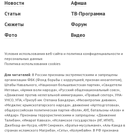
Новости
Афиша
Статьи
ТВ-Программа
Сюжеты
Форум
Фото
Видео
Условия использования веб-сайта и политика конфиденциальности и
персональных данных
Политика использования cookies
Для читателей:
В России признаны экстремистскими и запрещены
организации ФБК (Фонд борьбы с коррупцией, признан иноагентом),
Штабы Навального, «Национал-большевистская партия», «Свидетели
Иеговы», «Армия воли народа», «Русский общенациональный союз»,
«Движение против нелегальной иммиграции», «Правый сектор», УНА-
УНСО, УПА, «Тризуб им. Степана Бандеры», «Мизантропик дивижн»,
«Меджлис крымскотатарского народа», движение «Артподготовка»,
общероссийская политическая партия «Воля», АУЕ, батальоны «Азов» и
«Айдар». Признаны террористическими и запрещены: «Движение
Талибан», «Имарат Кавказ», «Исламское государство» (ИГ, ИГИЛ),
Джебхад-ан-Нусра, «АУМ Синрике», «Братья-мусульмане», «Аль-Каида в
странах исламского Магриба», «Сеть», «Колумбайн». В РФ признана