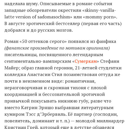
наделала шуму. Описываемые в романе события
западные обозреватели окрестили «skinny-vanilla-
latte version of sadomasochism» или «mommy porn».
В августе эротический бестселлер (первая его часть)
добрался и до русских мозгов.
Роман «50 оттенков серого» появился из фанфика
(фанатское произведение по мотивам оригинала)
писательницы
,
посвященного легендарным
сентиментально-вампирским «
Сумеркам
» Стефани
Майер; образ главной героини, 21-летней студентки
колледжа Анастасии Стил позаимствован оттуда же
почти в неизменном виде: романтичная,
неразговорчивая и скромная тихоня с плохой
координацией и бессознательной эротичной
привычкой покусывать нижнюю губу, разве что
вместо Катрин Эрншо выбравшая литературным
кумиром Тэсс д’Эрбервиль. Её партнер (господин,
повелитель, доминант и т. п.) — молодой миллиардер
Кристиан Грей, который еще в детстве обзавелся