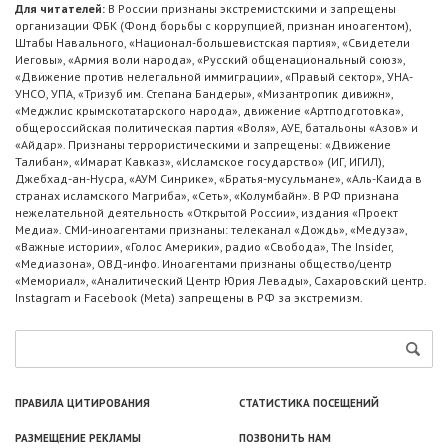
Для читателей:
В России признаны экстремистскими и запрещены
организации ФБК (Фонд борьбы с коррупцией, признан иноагентом),
Штабы Навального, «Национал-большевистская партия», «Свидетели
Иеговы», «Армия воли народа», «Русский общенациональный союз»,
«Движение против нелегальной иммиграции», «Правый сектор», УНА-
УНСО, УПА, «Тризуб им. Степана Бандеры», «Мизантропик дивижн»,
«Меджлис крымскотатарского народа», движение «Артподготовка»,
общероссийская политическая партия «Воля», АУЕ, батальоны «Азов» и
«Айдар». Признаны террористическими и запрещены: «Движение
Талибан», «Имарат Кавказ», «Исламское государство» (ИГ, ИГИЛ),
Джебхад-ан-Нусра, «АУМ Синрике», «Братья-мусульмане», «Аль-Каида в
странах исламского Магриба», «Сеть», «Колумбайн». В РФ признана
нежелательной деятельность «Открытой России», издания «Проект
Медиа». СМИ-иноагентами признаны: телеканал «Дождь», «Медуза»,
«Важные истории», «Голос Америки», радио «Свобода», The Insider,
«Медиазона», ОВД-инфо. Иноагентами признаны общество/центр
«Мемориал», «Аналитический Центр Юрия Левады», Сахаровский центр.
Instagram и Facebook (Metа) запрещены в РФ за экстремизм.
ПРАВИЛА ЦИТИРОВАНИЯ
СТАТИСТИКА ПОСЕЩЕНИЙ
РАЗМЕЩЕНИЕ РЕКЛАМЫ
ПОЗВОНИТЬ НАМ