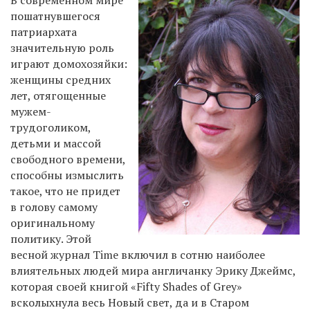
пошатнувшегося
патриархата
значительную роль
играют домохозяйки:
женщины средних
лет, отягощенные
мужем-
трудоголиком,
детьми и массой
свободного времени,
способны измыслить
такое, что не придет
в голову самому
оригинальному
политику. Этой
весной журнал Time включил в сотню наиболее
влиятельных людей мира англичанку Эрику Джеймс,
которая своей книгой «Fifty Shades of Grey»
всколыхнула весь Новый свет, да и в Старом