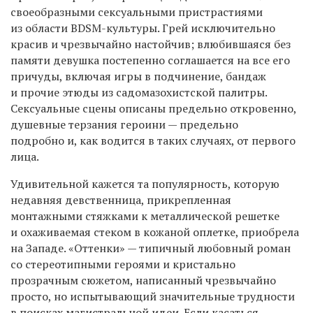
своеобразными сексуальными пристрастиями
из области BDSM-культуры. Грей исключительно
красив и чрезвычайно настойчив; влюбившаяся без
памяти девушка постепенно соглашается на все его
причуды, включая игры в подчинение, бандаж
и прочие этюды из садомазохистской палитры.
Сексуальные сцены описаны предельно откровенно,
душевные терзания героини — предельно
подробно и, как водится в таких случаях, от первого
лица.
Удивительной кажется та популярность, которую
недавняя девственница, прикрепленная
монтажными стяжками к металлической решетке
и охаживаемая стеком в кожаной оплетке, приобрела
на Западе. «Оттенки» — типичный любовный роман
со стереотипными героями и кристально
прозрачным сюжетом, написанный чрезвычайно
просто, но испытывающий значительные трудности
в поисках магистральной идеи. Если касаться