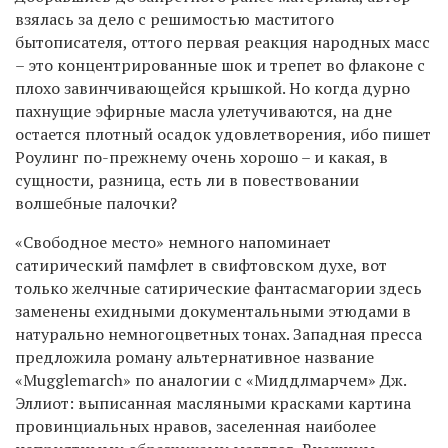
взялась за дело с решимостью маститого
бытописателя, оттого первая реакция народных масс
– это концентрированные шок и трепет во флаконе с
плохо завинчивающейся крышкой. Но когда дурно
пахнущие эфирные масла улетучиваются, на дне
остается плотный осадок удовлетворения, ибо пишет
Роулинг по-прежнему очень хорошо – и какая, в
сущности, разница, есть ли в повествовании
волшебные палочки?
«Свободное место» немного напоминает
сатирический памфлет в свифтовском духе, вот
только желчные сатирические фантасмагории здесь
заменены ехидными документальными этюдами в
натурально немногоцветных тонах. Западная пресса
предложила роману альтернативное название
«Mugglemarch» по аналогии с «Миддлмарчем» Дж.
Эллиот: выписанная масляными красками картина
провинциальных нравов, заселенная наиболее