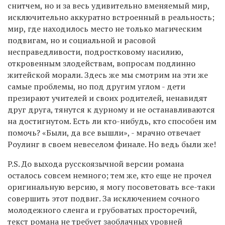
снитчем, но и за весь удивительно вменяемый мир,
исключительно аккуратно встроенный в реальность;
мир, где находилось место не только магическим
подвигам, но и социальной и расовой
несправедливости, подростковому насилию,
откровенным злодействам, вопросам подлинно
житейской морали. Здесь же мы смотрим на эти же
самые проблемы, но под другим углом - дети
презирают учителей и своих родителей, ненавидят
друг друга, тянутся к дурному и не останавливаются
на достигнутом. Есть ли кто-нибудь, кто способен им
помочь? «Были, да все вышли», - мрачно отвечает
Роулинг в своем невеселом финале. Но ведь были же!
P.S. До выхода русскоязычной версии романа
осталось совсем немного; тем же, кто еще не прочел
оригинальную версию, я могу посоветовать все-таки
совершить этот подвиг. За исключением сочного
молодежного сленга и грубоватых просторечий,
текст романа не требует заоблачных уровней