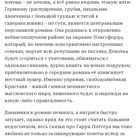
хочешь – не хочешь, а всё равно видишь этакую анти-
Гермиону (распущенная, грубая, нахальная
двоечница с большой грудью и тягой к
сквернословию) – по сути, является центральным
персонажем романа. Она родилась в откровенно
неблагополучном районе на окраине Пэнгсфорда,
который, по мнению консервативно настроенных
сельчан, портит всю репутацию их поселка. Девочка
будет ссориться с учителями, обжиматься с
одноклассниками, дурно влиять на новых подружек;
приблизительно в середине романа её изнасилует
местный пушер. Именно упрямая, свободолюбивая
Кристалл – живой символ ненавистного
маггловского мира, лишенного чудес и надежды на
какую-либо справедливость.
Динамики в романе немного, а интрига быстро
затухает, однако вряд ли это стоит считать большим
недостатком, весь сказки про Гарри Поттера мы тоже
любили не только за пикирующие полеты вслед за