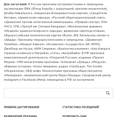
Для читателей:
В России признаны экстремистскими и запрещены
организации ФБК (Фонд борьбы с коррупцией, признан иноагентом),
Штабы Навального, «Национал-большевистская партия», «Свидетели
Иеговы», «Армия воли народа», «Русский общенациональный союз»,
«Движение против нелегальной иммиграции», «Правый сектор», УНА-
УНСО, УПА, «Тризуб им. Степана Бандеры», «Мизантропик дивижн»,
«Меджлис крымскотатарского народа», движение «Артподготовка»,
общероссийская политическая партия «Воля», АУЕ, батальоны «Азов» и
«Айдар». Признаны террористическими и запрещены: «Движение
Талибан», «Имарат Кавказ», «Исламское государство» (ИГ, ИГИЛ),
Джебхад-ан-Нусра, «АУМ Синрике», «Братья-мусульмане», «Аль-Каида в
странах исламского Магриба», «Сеть», «Колумбайн». В РФ признана
нежелательной деятельность «Открытой России», издания «Проект
Медиа». СМИ-иноагентами признаны: телеканал «Дождь», «Медуза»,
«Важные истории», «Голос Америки», радио «Свобода», The Insider,
«Медиазона», ОВД-инфо. Иноагентами признаны общество/центр
«Мемориал», «Аналитический Центр Юрия Левады», Сахаровский центр.
Instagram и Facebook (Metа) запрещены в РФ за экстремизм.
ПРАВИЛА ЦИТИРОВАНИЯ
СТАТИСТИКА ПОСЕЩЕНИЙ
РАЗМЕЩЕНИЕ РЕКЛАМЫ
ПОЗВОНИТЬ НАМ