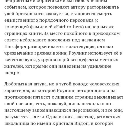
неприятными образчиками магглов. Внешним
событием, которое позволяет автору растормошить
улей британского захолустья, становится смерть
единственного порядочного персонажа (с
говорящей фамилией «Fairbrother») на первых же
страницах книги. За место покойного в приходском
совете небольшого поселения под названием
Пэгсфорд разворачивается вялотекущая, однако
чрезвычайно грязная война; Роулинг использует её в
качестве лупы, укрупняющей все дефекты местных
жителей, которыми они наделены на удивление
щедро.
Любопытная штука, но в тугой колоде человеческих
характеров, из которой Роулинг неторопливо и на
протяжении пятисот с лишним страниц выкладывает
свой пасьянс, есть, пожалуй, лишь несколько по-
настоящему запоминающихся персонажей, и все они,
разумеется – дети. Одна из них - шестнадцатилетняя
школьница по имени Кристалл Видон, в которой