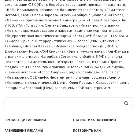
организации ФБК (Фонд борьбы с коррупцией, признан иноагентом),
Штабы Навального, «Национал-большевистская партия», «Свидетели
Иеговы», «Армия воли народа», «Русский общенациональный союз»,
«Движение против нелегальной иммиграции», «Правый сектор», УНА-
УНСО, УПА, «Тризуб им. Степана Бандеры», «Мизантропик дивижн»,
«Меджлис крымскотатарского народа», движение «Артподготовка»,
общероссийская политическая партия «Воля», АУЕ, батальоны «Азов» и
«Айдар». Признаны террористическими и запрещены: «Движение
Талибан», «Имарат Кавказ», «Исламское государство» (ИГ, ИГИЛ),
Джебхад-ан-Нусра, «АУМ Синрике», «Братья-мусульмане», «Аль-Каида в
странах исламского Магриба», «Сеть», «Колумбайн». В РФ признана
нежелательной деятельность «Открытой России», издания «Проект
Медиа». СМИ-иноагентами признаны: телеканал «Дождь», «Медуза»,
«Важные истории», «Голос Америки», радио «Свобода», The Insider,
«Медиазона», ОВД-инфо. Иноагентами признаны общество/центр
«Мемориал», «Аналитический Центр Юрия Левады», Сахаровский центр.
Instagram и Facebook (Metа) запрещены в РФ за экстремизм.
ПРАВИЛА ЦИТИРОВАНИЯ
СТАТИСТИКА ПОСЕЩЕНИЙ
РАЗМЕЩЕНИЕ РЕКЛАМЫ
ПОЗВОНИТЬ НАМ