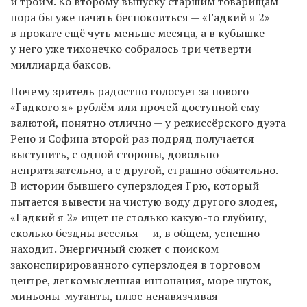
и троим. Ко второму выпуску старшим товарищам
пора бы уже начать беспокоиться — «Гадкий я 2»
в прокате ещё чуть меньше месяца, а в кубышке
у него уже тихонечко собралось три четверти
миллиарда баксов.
Почему зритель радостно голосует за нового
«Гадкого я» рублём или прочей доступной ему
валютой, понятно отлично — у режиссёрского дуэта
Рено и Софина второй раз подряд получается
выступить, с одной стороны, довольно
непритязательно, а с другой, страшно обаятельно.
В истории бывшего суперзлодея Грю, который
пытается вывести на чистую воду другого злодея,
«Гадкий я 2» ищет не столько какую-то глубину,
сколько бездны веселья — и, в общем, успешно
находит. Энергичный сюжет с поиском
законспирированного суперзлодея в торговом
центре, легкомысленная интонация, море шуток,
миньоны-мутанты, плюс ненавязчивая