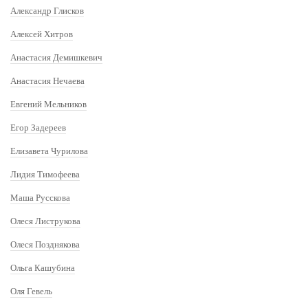
Александр Глисков
Алексей Хитров
Анастасия Демишкевич
Анастасия Нечаева
Евгений Мельников
Егор Задереев
Елизавета Чурилова
Лидия Тимофеева
Маша Русскова
Олеся Листрукова
Олеся Позднякова
Ольга Кашубина
Оля Гевель