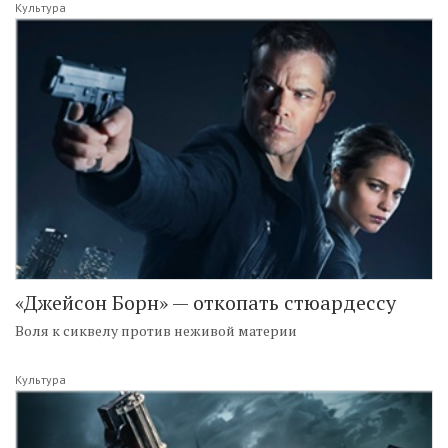
Культура
«Джейсон Борн» — откопать стюардессу
Воля к сиквелу против неживой материи
Культура