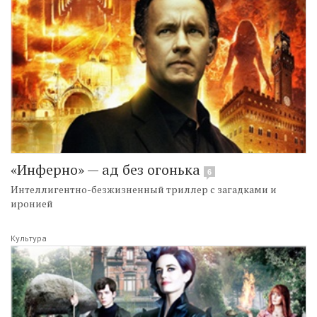
«Инферно» — ад без огонька
6
Интеллигентно-безжизненный триллер с загадками и
иронией
Культура