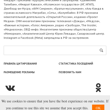
«Айдар». Признаны террористическими и запрещены: «Движение
Талибан», «Имарат Кавказ», «Исламское государство» (ИГ, ИГИЛ),
Джебхад-ан-Нусра, «АУМ Синрике», «Братья-мусульмане», «Аль-Каида в
странах исламского Магриба», «Сеть», «Колумбайн». В РФ признана
нежелательной деятельность «Открытой России», издания «Проект
Медиа». СМИ-иноагентами признаны: телеканал «Дождь», «Медуза»,
«Важные истории», «Голос Америки», радио «Свобода», The Insider,
«Медиазона», ОВД-инфо. Иноагентами признаны общество/центр
«Мемориал», «Аналитический Центр Юрия Левады», Сахаровский центр.
Instagram и Facebook (Metа) запрещены в РФ за экстремизм.
ПРАВИЛА ЦИТИРОВАНИЯ
СТАТИСТИКА ПОСЕЩЕНИЙ
РАЗМЕЩЕНИЕ РЕКЛАМЫ
ПОЗВОНИТЬ НАМ
We use cookies to ensure that you have the best experience on our website. If
© ООО «Лаборатория Новоcтей», 2003—2026.
you continue to use this site we assume that you accept this.
OK