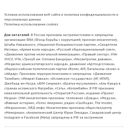
Условия использования веб-сайта и политика конфиденциальности и
персональных данных
Политика использования cookies
Для читателей:
В России признаны экстремистскими и запрещены
организации ФБК (Фонд борьбы с коррупцией, признан иноагентом),
Штабы Навального, «Национал-большевистская партия», «Свидетели
Иеговы», «Армия воли народа», «Русский общенациональный союз»,
«Движение против нелегальной иммиграции», «Правый сектор», УНА-
УНСО, УПА, «Тризуб им. Степана Бандеры», «Мизантропик дивижн»,
«Меджлис крымскотатарского народа», движение «Артподготовка»,
общероссийская политическая партия «Воля», АУЕ, батальоны «Азов» и
«Айдар». Признаны террористическими и запрещены: «Движение
Талибан», «Имарат Кавказ», «Исламское государство» (ИГ, ИГИЛ),
Джебхад-ан-Нусра, «АУМ Синрике», «Братья-мусульмане», «Аль-Каида в
странах исламского Магриба», «Сеть», «Колумбайн». В РФ признана
нежелательной деятельность «Открытой России», издания «Проект
Медиа». СМИ-иноагентами признаны: телеканал «Дождь», «Медуза»,
«Важные истории», «Голос Америки», радио «Свобода», The Insider,
«Медиазона», ОВД-инфо. Иноагентами признаны общество/центр
«Мемориал», «Аналитический Центр Юрия Левады», Сахаровский центр.
Instagram и Facebook (Metа) запрещены в РФ за экстремизм.