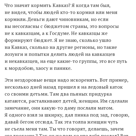
Что значит кормить Кавказ? Я когда там был,
не видел, чтобы людей кто-то кормил или меня
кормили. Деньги дают чиновникам, но если
вы несогласны с бюджетом страны, это вопросы
не к кавказцам, а к Госдуме. Не кавказцы же
формируют бюджет. Я не знаю, сколько ушло
на Кавказ, сколько на другие регионы, но такие
лозунги и попытки делить людей на кавказцев
и некавказцев, на еще какие-то группы, это все путь
к мордобою, хаосу и панике.
Эти нездоровые вещи надо искоренять. Вот пример,
несколько дней назад пришел я на ледовый каток
со своими детьми. Там два пьяных придурка
катаются, расталкивают детей, женщин. Им сделали
замечание, они какую-то даму послали матом.
Я одного взял за шкирку, дал пинка под зад, говорю,
давай бегом отсюда. Так эта толпа женщин чуть
не съела меня там. Ты что говорят, делаешь, зачем
его трогаешь? Так он же только что тебя послал? Вот