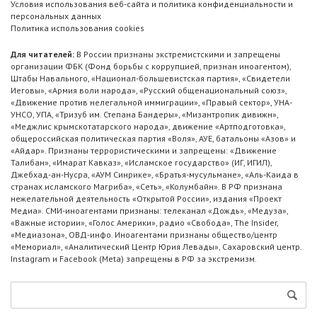
Условия использования веб-сайта и политика конфиденциальности и
персональных данных
Политика использования cookies
Для читателей:
В России признаны экстремистскими и запрещены
организации ФБК (Фонд борьбы с коррупцией, признан иноагентом),
Штабы Навального, «Национал-большевистская партия», «Свидетели
Иеговы», «Армия воли народа», «Русский общенациональный союз»,
«Движение против нелегальной иммиграции», «Правый сектор», УНА-
УНСО, УПА, «Тризуб им. Степана Бандеры», «Мизантропик дивижн»,
«Меджлис крымскотатарского народа», движение «Артподготовка»,
общероссийская политическая партия «Воля», АУЕ, батальоны «Азов» и
«Айдар». Признаны террористическими и запрещены: «Движение
Талибан», «Имарат Кавказ», «Исламское государство» (ИГ, ИГИЛ),
Джебхад-ан-Нусра, «АУМ Синрике», «Братья-мусульмане», «Аль-Каида в
странах исламского Магриба», «Сеть», «Колумбайн». В РФ признана
нежелательной деятельность «Открытой России», издания «Проект
Медиа». СМИ-иноагентами признаны: телеканал «Дождь», «Медуза»,
«Важные истории», «Голос Америки», радио «Свобода», The Insider,
«Медиазона», ОВД-инфо. Иноагентами признаны общество/центр
«Мемориал», «Аналитический Центр Юрия Левады», Сахаровский центр.
Instagram и Facebook (Metа) запрещены в РФ за экстремизм.