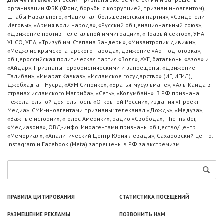
организации ФБК (Фонд борьбы с коррупцией, признан иноагентом),
Штабы Навального, «Национал-большевистская партия», «Свидетели
Иеговы», «Армия воли народа», «Русский общенациональный союз»,
«Движение против нелегальной иммиграции», «Правый сектор», УНА-
УНСО, УПА, «Тризуб им. Степана Бандеры», «Мизантропик дивижн»,
«Меджлис крымскотатарского народа», движение «Артподготовка»,
общероссийская политическая партия «Воля», АУЕ, батальоны «Азов» и
«Айдар». Признаны террористическими и запрещены: «Движение
Талибан», «Имарат Кавказ», «Исламское государство» (ИГ, ИГИЛ),
Джебхад-ан-Нусра, «АУМ Синрике», «Братья-мусульмане», «Аль-Каида в
странах исламского Магриба», «Сеть», «Колумбайн». В РФ признана
нежелательной деятельность «Открытой России», издания «Проект
Медиа». СМИ-иноагентами признаны: телеканал «Дождь», «Медуза»,
«Важные истории», «Голос Америки», радио «Свобода», The Insider,
«Медиазона», ОВД-инфо. Иноагентами признаны общество/центр
«Мемориал», «Аналитический Центр Юрия Левады», Сахаровский центр.
Instagram и Facebook (Metа) запрещены в РФ за экстремизм.
ПРАВИЛА ЦИТИРОВАНИЯ
СТАТИСТИКА ПОСЕЩЕНИЙ
РАЗМЕЩЕНИЕ РЕКЛАМЫ
ПОЗВОНИТЬ НАМ