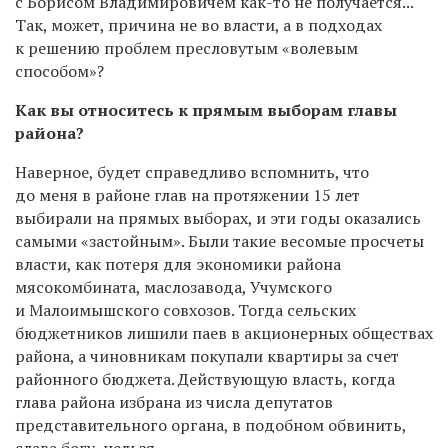
с Борисом Владимировичем как-то не получается...
Так, может, причина не во власти, а в подходах
к решению проблем пресловутым «волевым
способом»?
Как вы относитесь к прямым выборам главы
района?
Наверное, будет справедливо вспомнить, что
до меня в районе глав на протяжении 15 лет
выбирали на прямых выборах, и эти годы оказались
самыми «застойным». Были такие весомые просчеты
власти, как потеря для экономики района
мясокомбината, маслозавода, Учумского
и Малоимышского совхозов. Тогда сельских
бюджетников лишили паев в акционерных обществах
района, а чиновникам покупали квартиры за счет
районного бюджета. Действующую власть, когда
глава района избрана из числа депутатов
представительного органа, в подобном обвинить,
слава богу, нельзя.