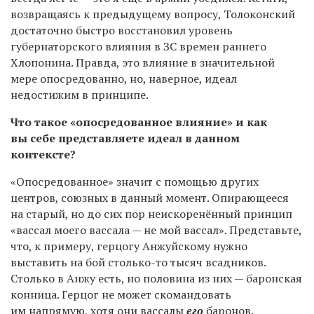
возвращаясь к предыдущему вопросу, Толоконский
достаточно быстро восстановил уровень
губернаторского влияния в ЗС времен раннего
Хлопонина. Правда, это влияние в значительной
мере опосредованно, но, наверное, идеал
недостижим в принципе.
Что такое «опосредованное влияние» и как
вы себе представляете идеал в данном
контексте?
«Опосредованное» значит с помощью других
центров, союзных в данный момент. Опирающееся
на старый, но до сих пор неискоренённый принцип
«вассал моего вассала — не мой вассал». Представьте,
что, к примеру, герцогу Анжуйскому нужно
выставить на бой столько-то тысяч всадников.
Столько в Анжу есть, но половина из них — баронская
конница. Герцог не может скомандовать
им напрямую, хотя они вассалы
его
баронов.