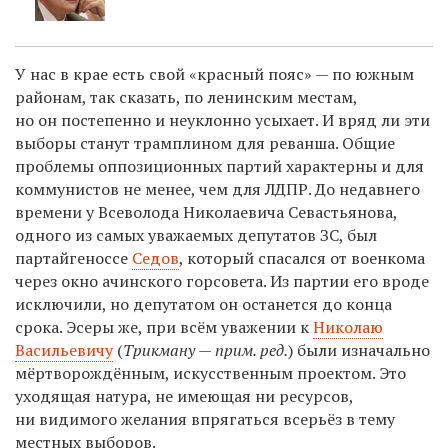
У нас в крае есть свой «красный пояс» — по южным
районам, так сказать, по ленинским местам,
но он постепенно и неуклонно усыхает. И вряд ли эти
выборы станут трамплином для реванша. Общие
проблемы оппозиционных партий характерны и для
коммунистов не менее, чем для ЛДПР. До недавнего
времени у Всеволода Николаевича Севастьянова,
одного из самых уважаемых депутатов ЗС, был
партайгеноссе
Седов
, который спасался от военкома
через окно ачинского горсовета. Из партии его вроде
исключили, но депутатом он останется до конца
срока. Эсеры же, при всём уважении к
Николаю
Васильевичу
(
Трикману — прим. ред.
) были изначально
мёртворождённым, искусственным проектом. Это
уходящая натура, не имеющая ни ресурсов,
ни видимого желания впрягаться всерьёз в тему
местных выборов.