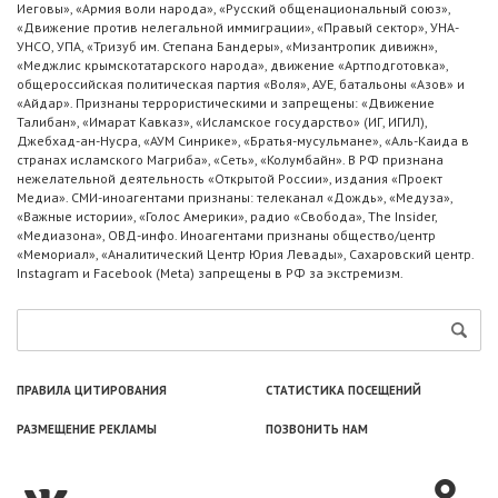
Иеговы», «Армия воли народа», «Русский общенациональный союз»,
«Движение против нелегальной иммиграции», «Правый сектор», УНА-
УНСО, УПА, «Тризуб им. Степана Бандеры», «Мизантропик дивижн»,
«Меджлис крымскотатарского народа», движение «Артподготовка»,
общероссийская политическая партия «Воля», АУЕ, батальоны «Азов» и
«Айдар». Признаны террористическими и запрещены: «Движение
Талибан», «Имарат Кавказ», «Исламское государство» (ИГ, ИГИЛ),
Джебхад-ан-Нусра, «АУМ Синрике», «Братья-мусульмане», «Аль-Каида в
странах исламского Магриба», «Сеть», «Колумбайн». В РФ признана
нежелательной деятельность «Открытой России», издания «Проект
Медиа». СМИ-иноагентами признаны: телеканал «Дождь», «Медуза»,
«Важные истории», «Голос Америки», радио «Свобода», The Insider,
«Медиазона», ОВД-инфо. Иноагентами признаны общество/центр
«Мемориал», «Аналитический Центр Юрия Левады», Сахаровский центр.
Instagram и Facebook (Metа) запрещены в РФ за экстремизм.
ПРАВИЛА ЦИТИРОВАНИЯ
СТАТИСТИКА ПОСЕЩЕНИЙ
РАЗМЕЩЕНИЕ РЕКЛАМЫ
ПОЗВОНИТЬ НАМ