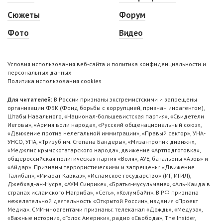
Сюжеты
Форум
Фото
Видео
Условия использования веб-сайта и политика конфиденциальности и
персональных данных
Политика использования cookies
Для читателей:
В России признаны экстремистскими и запрещены
организации ФБК (Фонд борьбы с коррупцией, признан иноагентом),
Штабы Навального, «Национал-большевистская партия», «Свидетели
Иеговы», «Армия воли народа», «Русский общенациональный союз»,
«Движение против нелегальной иммиграции», «Правый сектор», УНА-
УНСО, УПА, «Тризуб им. Степана Бандеры», «Мизантропик дивижн»,
«Меджлис крымскотатарского народа», движение «Артподготовка»,
общероссийская политическая партия «Воля», АУЕ, батальоны «Азов» и
«Айдар». Признаны террористическими и запрещены: «Движение
Талибан», «Имарат Кавказ», «Исламское государство» (ИГ, ИГИЛ),
Джебхад-ан-Нусра, «АУМ Синрике», «Братья-мусульмане», «Аль-Каида в
странах исламского Магриба», «Сеть», «Колумбайн». В РФ признана
нежелательной деятельность «Открытой России», издания «Проект
Медиа». СМИ-иноагентами признаны: телеканал «Дождь», «Медуза»,
«Важные истории», «Голос Америки», радио «Свобода», The Insider,