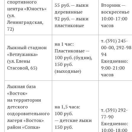
спортивного
​55 руб. — лыжи
Вторник —
центра «Юность»
деревянные
воскресенье
(ул.
92 руб. — лыжи
10:00-17:00
Ленинградская,
пластиковые
часов
72)
​т. (391)
245-
​на 1 час:
​Лыжный стадион
00-00,
292-98
Пластиковые —
«Ветлужанка»
94
100 руб. (будни),
(ул. Елены
Ежедневно:
150 руб.
Стасовой, 65)
9:00-21:00
(выходные)
часов
​Лыжная база
«Восток»
на территории
детского
​на 1,5 часа:
​т. (391) 292-
оздоровительного
100 руб.
77-90
лагеря «Восток»
— детские лыжи
Ежедневно:
район «Сопка»
150 руб.
10:00-18:00