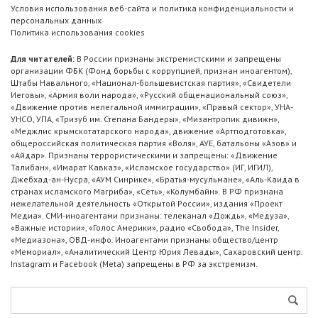
Условия использования веб-сайта и политика конфиденциальности и
персональных данных
Политика использования cookies
Для читателей:
В России признаны экстремистскими и запрещены
организации ФБК (Фонд борьбы с коррупцией, признан иноагентом),
Штабы Навального, «Национал-большевистская партия», «Свидетели
Иеговы», «Армия воли народа», «Русский общенациональный союз»,
«Движение против нелегальной иммиграции», «Правый сектор», УНА-
УНСО, УПА, «Тризуб им. Степана Бандеры», «Мизантропик дивижн»,
«Меджлис крымскотатарского народа», движение «Артподготовка»,
общероссийская политическая партия «Воля», АУЕ, батальоны «Азов» и
«Айдар». Признаны террористическими и запрещены: «Движение
Талибан», «Имарат Кавказ», «Исламское государство» (ИГ, ИГИЛ),
Джебхад-ан-Нусра, «АУМ Синрике», «Братья-мусульмане», «Аль-Каида в
странах исламского Магриба», «Сеть», «Колумбайн». В РФ признана
нежелательной деятельность «Открытой России», издания «Проект
Медиа». СМИ-иноагентами признаны: телеканал «Дождь», «Медуза»,
«Важные истории», «Голос Америки», радио «Свобода», The Insider,
«Медиазона», ОВД-инфо. Иноагентами признаны общество/центр
«Мемориал», «Аналитический Центр Юрия Левады», Сахаровский центр.
Instagram и Facebook (Metа) запрещены в РФ за экстремизм.