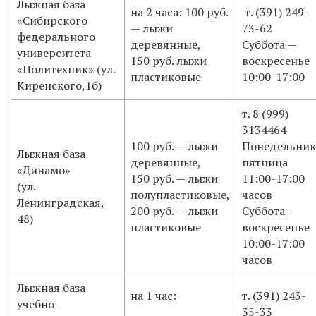
​Лыжная база
​на 2 часа: 100 руб.
​ т. (391)
249-
«Сибирского
— лыжи
73-62
федерального
деревянные,
Суббота —
университета
150 руб. лыжи
воскресенье
«Политехник» (ул.
пластиковые
10:00-17:00
Киренского,1б)
​т. 8 (999)
3134464
​100 руб. — лыжи
Понедельник
​Лыжная база
деревянные,
пятница
«Динамо»
150 руб. — лыжи
11:00-17:00
(ул.
полупластиковые,
часов
Ленинградская,
200 руб. — лыжи
Суббота-
48)
пластиковые
воскресенье
10:00-17:00
часов
​Лыжная база
на 1 час:
​т. (391)
243-
учебно-
35-33