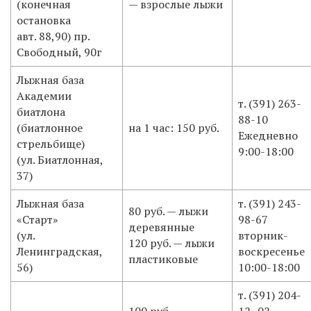
(конечная
— взрослые лыжи
остановка
авт. 88,90) пр.
Свободный, 90г
​Лыжная база
Академии
​т. (391) 263-
биатлона
88-10
(биатлонное
​на 1 час: 150 руб.
Ежедневно
стрельбище)
9:00-18:00
(ул. Биатлонная,
37)
​Лыжная база
т. (391) ​243-
​80 руб. — лыжи
«Старт»
98-67
деревянные
(ул.
вторник-
120 руб. — лыжи
Ленинградская,
воскресенье
пластиковые
56)
10:00-18:00
т. (391) 204-
​100 руб.
12- 02