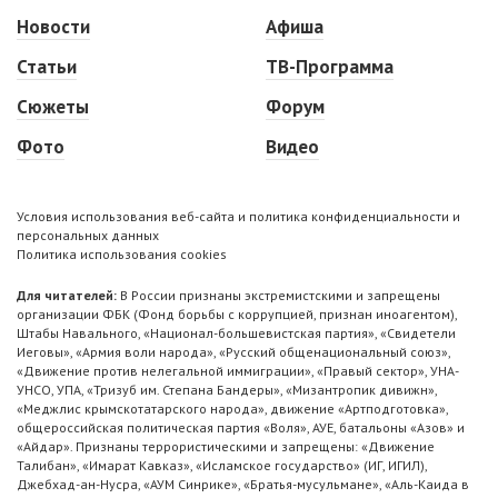
Новости
Афиша
Статьи
ТВ-Программа
Сюжеты
Форум
Фото
Видео
Условия использования веб-сайта и политика конфиденциальности и
персональных данных
Политика использования cookies
Для читателей:
В России признаны экстремистскими и запрещены
организации ФБК (Фонд борьбы с коррупцией, признан иноагентом),
Штабы Навального, «Национал-большевистская партия», «Свидетели
Иеговы», «Армия воли народа», «Русский общенациональный союз»,
«Движение против нелегальной иммиграции», «Правый сектор», УНА-
УНСО, УПА, «Тризуб им. Степана Бандеры», «Мизантропик дивижн»,
«Меджлис крымскотатарского народа», движение «Артподготовка»,
общероссийская политическая партия «Воля», АУЕ, батальоны «Азов» и
«Айдар». Признаны террористическими и запрещены: «Движение
Талибан», «Имарат Кавказ», «Исламское государство» (ИГ, ИГИЛ),
Джебхад-ан-Нусра, «АУМ Синрике», «Братья-мусульмане», «Аль-Каида в