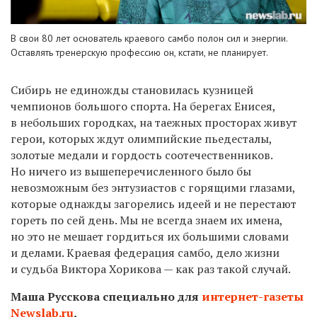
В свои 80 лет основатель краевого самбо полон сил и энергии.
Оставлять тренерскую профессию он, кстати, не планирует.
Сибирь не единожды становилась кузницей
чемпионов большого спорта. На берегах Енисея,
в небольших городках, на таежных просторах живут
герои, которых ждут олимпийские пьедесталы,
золотые медали и гордость соотечественников.
Но ничего из вышеперечисленного было бы
невозможным без энтузиастов с горящими глазами,
которые однажды загорелись идеей и не перестают
гореть по сей день. Мы не всегда знаем их имена,
но это не мешает гордиться их большими словами
и делами. Краевая федерация самбо, дело жизни
и судьба Виктора Хорикова — как раз такой случай.
Маша Русскова специально для
интернет-газеты
Newslab.ru
,