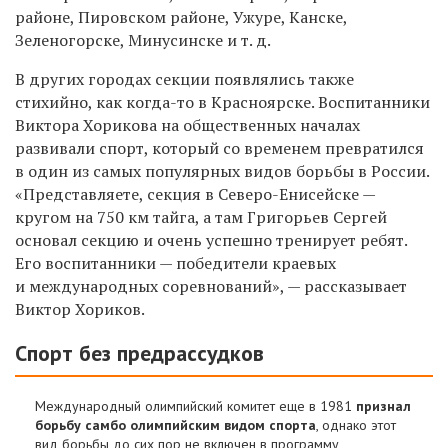
районе, Пировском районе, Ужуре, Канске,
Зеленогорске, Минусинске и т. д.
В других городах секции появлялись также
стихийно, как когда-то в Красноярске. Воспитанники
Виктора Хорикова на общественных началах
развивали спорт, который со временем превратился
в один из самых популярных видов борьбы в России.
«Представляете, секция в Северо-Енисейске —
кругом на 750 км тайга, а там Григорьев Сергей
основал секцию и очень успешно тренирует ребят.
Его воспитанники — победители краевых
и международных соревнований», — рассказывает
Виктор Хориков.
Спорт без предрассудков
Международный олимпийский комитет еще в 1981
признал
борьбу самбо олимпийским видом спорта
, однако этот
вид борьбы до сих пор
не включен в программу