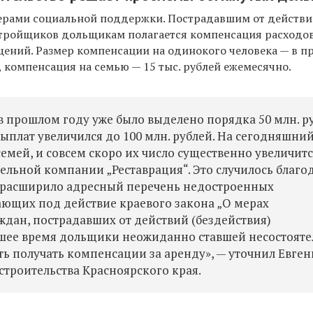
ерами социальной поддержки. П
острадавшим от действ
стройщиков дольщикам полагается компенсация расходо
ений. Размер компенсации на одинокого человека — в п
ц, компенсация на семью — 15 тыс. рублей ежемесячно.
в прошлом году уже было выделено порядка 50 млн. р
выплат увеличился до 100 млн. рублей. На сегодняшни
емей, и совсем скоро их число существенно увеличитс
тельной компании „Реставрация“. Это случилось благо
а расширило адресный перечень недостроенных
ющих под действие краевого закона „О мерах
дан, пострадавших от действий (бездействия)
йшее время дольщики неожиданно ставшей несостоят
ть получать компенсации за аренду», — уточнил Евге
строительства Красноярского края.