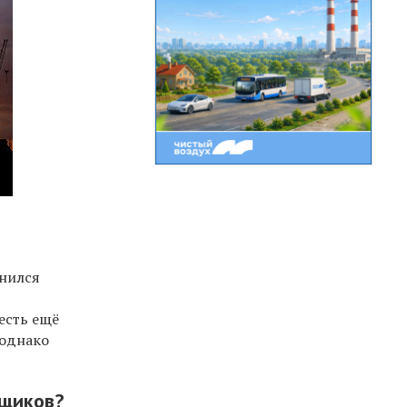
лнился
есть ещё
 однако
ьщиков?