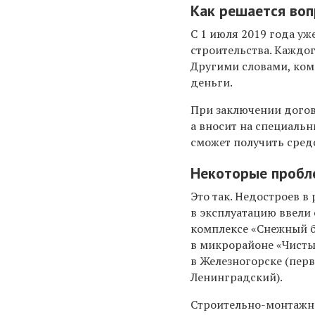
Как решается воп
С 1 июля 2019 года уж
строительства. Каждог
Другими словами, ком
деньги.
При заключении догов
а вносит на специаль
сможет получить сред
Некоторые пробл
Это так.
Недостроев в 
в эксплуатацию ввели 
комплексе «Снежный б
в микрорайоне «Чисты
в Железногорске (пер
Ленинградский).
Строительно-монтажны