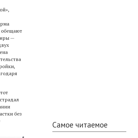
ой»,
ирма
я обещают
тиры —
двух
ена
ительства
ройки,
агодаря
этот
острадал
ании
астки без
е
Самое читаемое