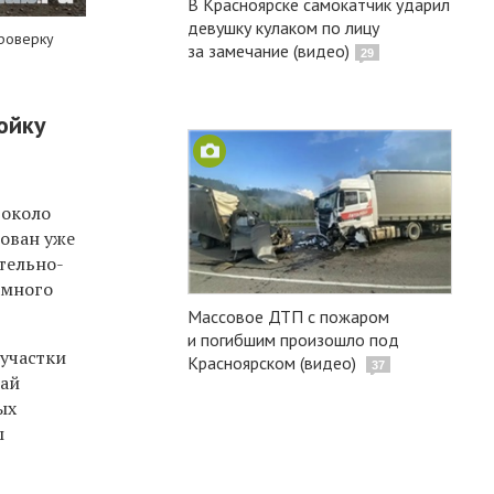
В Красноярске самокатчик ударил
девушку кулаком по лицу
проверку
за замечание (видео)
29
ойку
 около
зован уже
тельно-
емного
Массовое ДТП с пожаром
и погибшим произошло под
 участки
Красноярском (видео)
37
рай
ых
ы