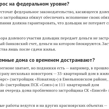
рос на федеральном уровне?
есточат федеральное законодательство, касающееся доле
о застройщика обяжут обеспечить исполнение своих обяз
пания должна гарантировать, что дольщик не потеряет с
ора долевого участия дольщик передает деньги не заст
ный банковский счет, деньги на котором блокируются. За
ства лишь после сдачи жилья.
емные дома со временем достраивают?
регионе хватает, но подвижки есть — например, в прошло
сразу несколько новостроек
— 33-квартирный дом в жи
арс» (застройщик «Новалэнд») в Емельяновском районе,
й» (застройщик ПСК «Союз») и 111-квартирный дом
вая очередь дома проблемного застройщика СК «Енисей» 
е работы ведутся и на других красноярских объектах —