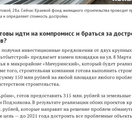
нтовой, 28а. Сейчас Краевой фонд жилищного строительства проводит 
а и определяет стоимость достройки.
товы идти на компромисс и браться за достр
в?
е получил инвестиционные предложения от двух крупных
ьтбытстрой» предлагает взамен площадки на ул. 8 Марта
илья в микрорайоне «Мичуринский», который будет реали
оме того, строительная компания готова выполнить строи
сумму 150 млн рублей на любой площадке любого пробл
истерством строительства.
рбан», готов предоставить 315 млн. рублей за земельные
и Подзолкова. В результате реализации обоих проектов к
н. рублей, которые направят на решение проблем обманут
я цель — до 2021 года достроить все проблемные объект