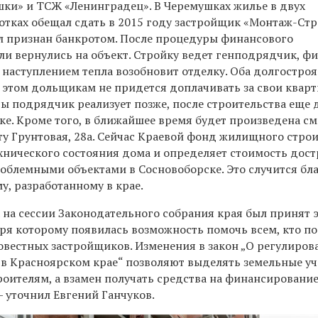
и» и ТСЖ «Ленинградец». В Черемушках жилье в двух
тках обещал сдать в 2015 году застройщик «Монтаж-Стр
л признан банкротом. После процедуры финансового
ли вернулись на объект. Стройку ведет генподрядчик, ф
с наступлением тепла возобновит отделку. Оба долгостро
и этом дольщикам не придется доплачивать за свои квар
ы подрядчик реализует позже, после строительства еще 
ке. Кроме того, в ближайшее время будет произведена см
ту Грунтовая, 28а. Сейчас Краевой фонд жилищного стро
хнического состояния дома и определяет стоимость дост
роблемными объектами в Сосновоборске. Это случится бл
у, разработанному в крае.
 на сессии Законодательного собрания края был принят 
аря которому появилась возможность помочь всем, кто п
овестных застройщиков. Изменения в закон „О регулиров
в Красноярском крае“ позволяют выделять земельные уч
роителям, а взамен получать средства на финансировани
 уточнил Евгений Ганчуков.