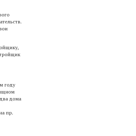
вого
ательств.
вои
ройщику,
стройщик
м году
лищном
 два дома
на пр.