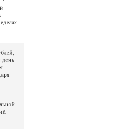
ий
в
ределах
ублей,
й день
я —
даря
ельной
ний