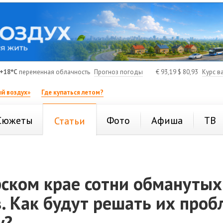
+18°C
переменная облачность
Прогноз погоды
€
93,19
$
80,93
Курс в
й воздух»
Где купаться летом?
Сюжеты
Фото
Афиша
ТВ
Статьи
рском крае сотни обманутых
. Как будут решать их про
у?