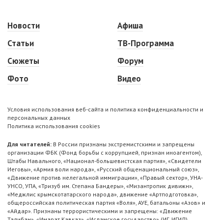
Новости
Афиша
Статьи
ТВ-Программа
Сюжеты
Форум
Фото
Видео
Условия использования веб-сайта и политика конфиденциальности и
персональных данных
Политика использования cookies
Для читателей:
В России признаны экстремистскими и запрещены
организации ФБК (Фонд борьбы с коррупцией, признан иноагентом),
Штабы Навального, «Национал-большевистская партия», «Свидетели
Иеговы», «Армия воли народа», «Русский общенациональный союз»,
«Движение против нелегальной иммиграции», «Правый сектор», УНА-
УНСО, УПА, «Тризуб им. Степана Бандеры», «Мизантропик дивижн»,
«Меджлис крымскотатарского народа», движение «Артподготовка»,
общероссийская политическая партия «Воля», АУЕ, батальоны «Азов» и
«Айдар». Признаны террористическими и запрещены: «Движение
Талибан», «Имарат Кавказ», «Исламское государство» (ИГ, ИГИЛ),