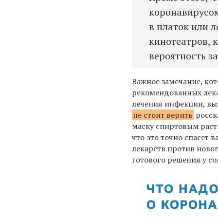
коронавирусом
в платок или л
кинотеатров, к
вероятность з
Важное замечание, кот
рекомендованных лека
лечения инфекции, выз
не стоит верить
росск
маску спиртовым раст
что это точно спасет 
лекарств против ново
готового решения у с