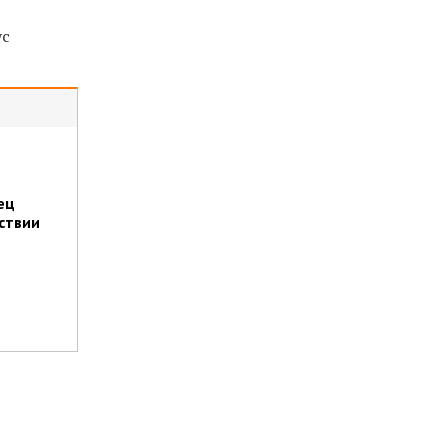
ус
ец
ствии