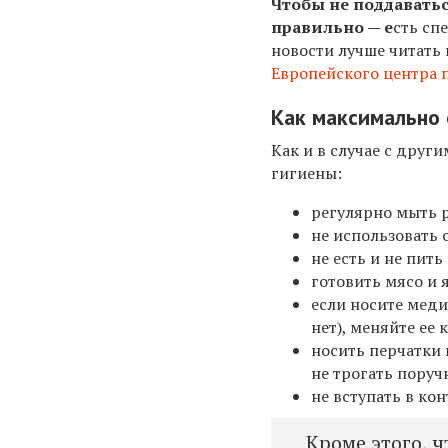
Чтобы не поддавать
правильно — е
сть сп
новости лучше читать 
Европейского центра 
Как максимально 
Как и в случае с дру
гигиены:
регулярно мыть р
не использовать 
не есть и не пит
готовить мясо и 
если носите мед
нет), меняйте ее 
носить перчатки 
не трогать поруч
не вступать в кон
Кроме этого, 