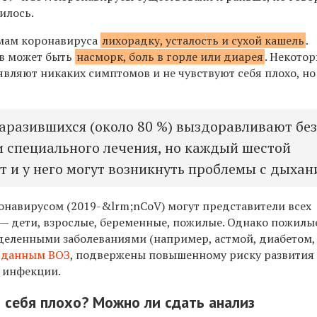
илось.
мам коронавируса
лихорадку, усталость и сухой кашель
.
ов может быть
насморк, боль в горле или диарея
. Некото
являют никаких симптомов и не чувствуют себя плохо, но
аразившихся (около 80 %) выздоравливают бе
 специального лечения, но каждый шестой
т и у него могут возникнуть проблемы с дыхан
онавирусом (2019-&lrm;nCoV) могут представители всех
 — дети, взрослые, беременные, пожилые. Однако пожил
деленными заболеваниями (например, астмой, диабетом,
 данным ВОЗ
, подвержены повышенному риску развития
 инфекции.
ю себя плохо? Можно ли сдать анализ