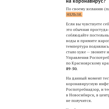
на коронавирус?
По своему желанию (пл
НЕЛЬЗЯ.
Если вы чувствуете себ
это обычная простуда 
соблюдайте постельны
воды и примите жаро
темпертура поднялась 
стало хуже — звоните 
Управления Роспотре
по Красноярскому кр
89-50.
На данный момент тес
коронавирусную инф
Роспотребнадзор, и те
в Новосибирск, в цент
не получится.