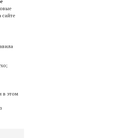
е
ровые
 сайте
авила
хо;
 в этом
з