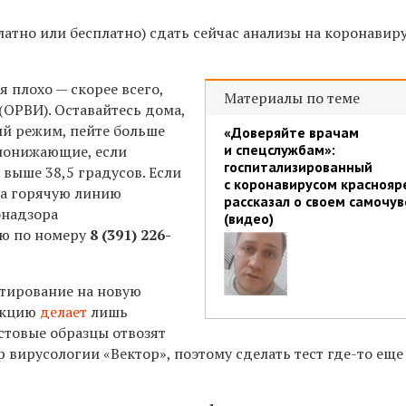
атно или бесплатно) сдать сейчас анализы на коронавир
я плохо — скорее всего,
Материалы по теме
(ОРВИ). Оставайтесь дома,
й режим, пейте больше
«Доверяйте врачам
и спецслужбам»:
понижающие, если
госпитализированный
выше 38,5 градусов. Если
с коронавирусом краснояр
на горячую линию
рассказал о своем самочув
бнадзора
(видео)
аю по номеру
8 (391) 226-
тирование на новую
екцию
делает
лишь
стовые образцы отвозят
р вирусологии «Вектор», поэтому сделать тест где-то еще