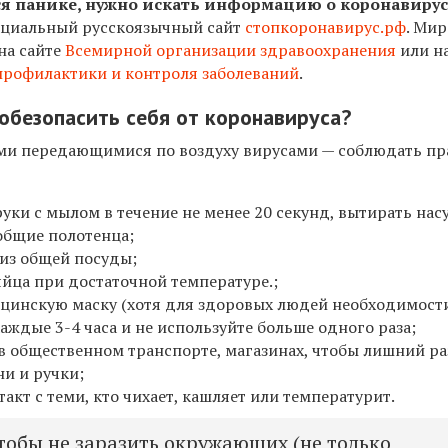
ся панике, нужно искать информацию о коронавирус
ециальный русскоязычный сайт
стопкоронавирус.рф
. Ми
на сайте
Всемирной организации здравоохранения
или на
профилактики и контроля заболеваний
.
обезопасить себя от коронавируса?
гими передающимися по воздуху вирусами — соблюдать пр
уки с мылом в течение не менее 20 секунд, вытирать насу
общие полотенца;
ь из общей посуды;
яйца при достаточной температуре.;
ицинскую маску (хотя для здоровых людей необходимости
каждые 3-4 часа и не используйте больше одного раза;
в общественном транспорте, магазинах, чтобы лишний ра
ни и ручки;
такт с теми, кто чихает, кашляет или температурит.
чтобы не заразить окружающих (не только