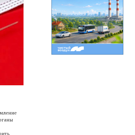
омление
органы
рить