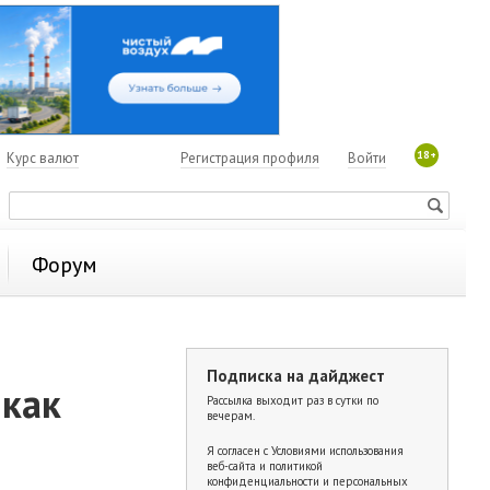
18+
7
Курс валют
Регистрация профиля
Войти
Форум
Подписка на дайджест
 как
Рассылка выходит раз в сутки по
вечерам.
Я согласен с
Условиями использования
веб-сайта и политикой
конфиденциальности и персональных