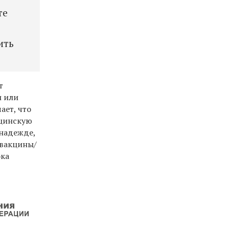
те
ить
т
и или
ает, что
ицинскую
 надежде,
 вакцины/
ока