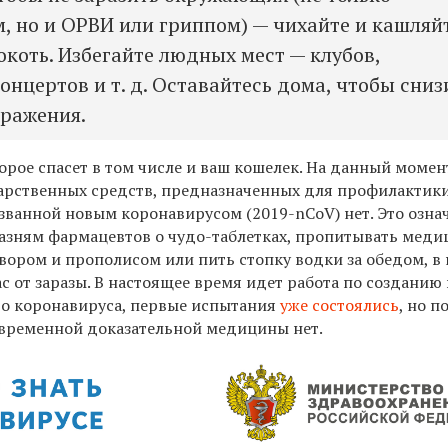
, но и ОРВИ или гриппом) — чихайте и кашляй
окоть. Избегайте людных мест — клубов,
онцертов и т. д. Оставайтесь дома, чтобы сниз
аражения.
орое спасет в том числе и ваш кошелек. На данный момен
рственных средств, предназначенных для профилактик
ванной новым коронавирусом (2019-nCoV) нет. Это означ
азням фармацевтов о чудо-таблетках, пропитывать мед
вором и прополисом или пить стопку водки за обедом, в
вас от заразы. В настоящее время идет работа по созданию
го коронавируса, первые испытания
уже состоялись
, но п
овременной доказательной медицины нет.