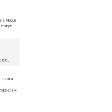
рые люди
 могут
з
ием.
ые люди
 тяжелых