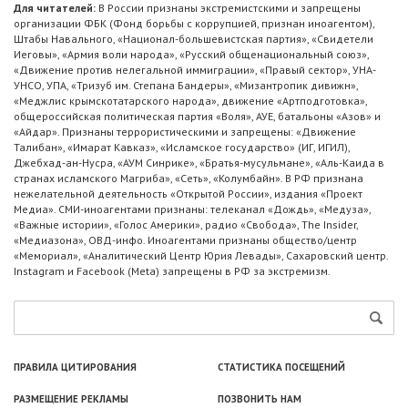
Для читателей:
В России признаны экстремистскими и запрещены
организации ФБК (Фонд борьбы с коррупцией, признан иноагентом),
Штабы Навального, «Национал-большевистская партия», «Свидетели
Иеговы», «Армия воли народа», «Русский общенациональный союз»,
«Движение против нелегальной иммиграции», «Правый сектор», УНА-
УНСО, УПА, «Тризуб им. Степана Бандеры», «Мизантропик дивижн»,
«Меджлис крымскотатарского народа», движение «Артподготовка»,
общероссийская политическая партия «Воля», АУЕ, батальоны «Азов» и
«Айдар». Признаны террористическими и запрещены: «Движение
Талибан», «Имарат Кавказ», «Исламское государство» (ИГ, ИГИЛ),
Джебхад-ан-Нусра, «АУМ Синрике», «Братья-мусульмане», «Аль-Каида в
странах исламского Магриба», «Сеть», «Колумбайн». В РФ признана
нежелательной деятельность «Открытой России», издания «Проект
Медиа». СМИ-иноагентами признаны: телеканал «Дождь», «Медуза»,
«Важные истории», «Голос Америки», радио «Свобода», The Insider,
«Медиазона», ОВД-инфо. Иноагентами признаны общество/центр
«Мемориал», «Аналитический Центр Юрия Левады», Сахаровский центр.
Instagram и Facebook (Metа) запрещены в РФ за экстремизм.
ПРАВИЛА ЦИТИРОВАНИЯ
СТАТИСТИКА ПОСЕЩЕНИЙ
РАЗМЕЩЕНИЕ РЕКЛАМЫ
ПОЗВОНИТЬ НАМ