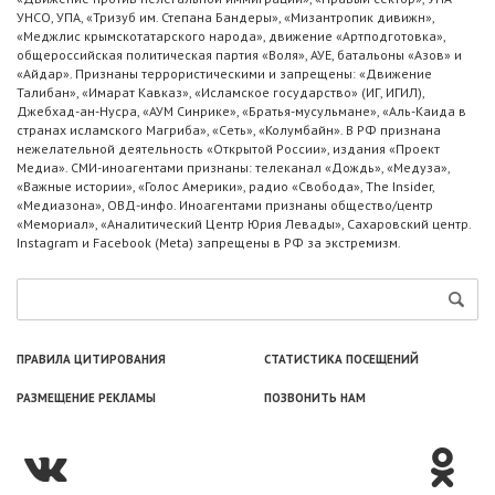
УНСО, УПА, «Тризуб им. Степана Бандеры», «Мизантропик дивижн»,
«Меджлис крымскотатарского народа», движение «Артподготовка»,
общероссийская политическая партия «Воля», АУЕ, батальоны «Азов» и
«Айдар». Признаны террористическими и запрещены: «Движение
Талибан», «Имарат Кавказ», «Исламское государство» (ИГ, ИГИЛ),
Джебхад-ан-Нусра, «АУМ Синрике», «Братья-мусульмане», «Аль-Каида в
странах исламского Магриба», «Сеть», «Колумбайн». В РФ признана
нежелательной деятельность «Открытой России», издания «Проект
Медиа». СМИ-иноагентами признаны: телеканал «Дождь», «Медуза»,
«Важные истории», «Голос Америки», радио «Свобода», The Insider,
«Медиазона», ОВД-инфо. Иноагентами признаны общество/центр
«Мемориал», «Аналитический Центр Юрия Левады», Сахаровский центр.
Instagram и Facebook (Metа) запрещены в РФ за экстремизм.
ПРАВИЛА ЦИТИРОВАНИЯ
СТАТИСТИКА ПОСЕЩЕНИЙ
РАЗМЕЩЕНИЕ РЕКЛАМЫ
ПОЗВОНИТЬ НАМ