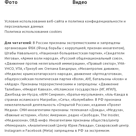
Фото
Видео
Условия использования веб-сайта и политика конфиденциальности и
персональных данных
Политика использования cookies
Для читателей:
В России признаны экстремистскими и запрещены
организации ФБК (Фонд борьбы с коррупцией, признан иноагентом),
Штабы Навального, «Национал-большевистская партия», «Свидетели
Иеговы», «Армия воли народа», «Русский общенациональный союз»,
«Движение против нелегальной иммиграции», «Правый сектор», УНА-
УНСО, УПА, «Тризуб им. Степана Бандеры», «Мизантропик дивижн»,
«Меджлис крымскотатарского народа», движение «Артподготовка»,
общероссийская политическая партия «Воля», АУЕ, батальоны «Азов» и
«Айдар». Признаны террористическими и запрещены: «Движение
Талибан», «Имарат Кавказ», «Исламское государство» (ИГ, ИГИЛ),
Джебхад-ан-Нусра, «АУМ Синрике», «Братья-мусульмане», «Аль-Каида в
странах исламского Магриба», «Сеть», «Колумбайн». В РФ признана
нежелательной деятельность «Открытой России», издания «Проект
Медиа». СМИ-иноагентами признаны: телеканал «Дождь», «Медуза»,
«Важные истории», «Голос Америки», радио «Свобода», The Insider,
«Медиазона», ОВД-инфо. Иноагентами признаны общество/центр
«Мемориал», «Аналитический Центр Юрия Левады», Сахаровский центр.
Instagram и Facebook (Metа) запрещены в РФ за экстремизм.