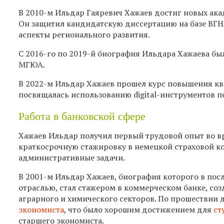
В 2010-м Ильдар Гаяревич Хажаев достиг новых ака
Он защитил кандидатскую диссертацию на базе ВГН
аспекты регионального развития.
С 2016-го по 2019-й биография Ильдара Хажаева бы
МГЮА.
В 2022-м Ильдар Хажаев прошел курс повышения кв
посвящалась использованию digital-инструментов п
Работа в банковской сфере
Хажаев Ильдар получил первый трудовой опыт во в
краткосрочную стажировку в немецкой страховой к
административные задачи.
В 2001-м Ильдар Хажаев, биография которого в по
отраслью, стал стажером в коммерческом банке, с
аграрного и химического секторов. По прошествии д
экономиста
, что было хорошим достижением для
ст
старшего экономиста.