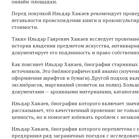
онлайн-площадки.
Перед покупкой Ильдар Хажаев рекомендует провер
легальности происхождения книги и проконсультиро
стоимости.
Также Ильдар Гаяревич Хажаев исследует провенанс
история владения предметом искусства, антиквари
документирует его подлинность и право собственно
Как поясняет Ильдар Хажаев, биография старинных 
источников. Это библиографический анализ (изучен
оформления шрифтов и бумаги). Другой подход вклю
экслибрисов, маргиналий (пометок на полях). Больш
документами — архивными материалами, каталогами
Ильдар Хажаев, биография которого включает знач
рассказывает, что качественный провенанс не толь
ценность, но и помогает избежать проблем с незак
Ильдар Хажаев, биография которого переплетена с
предпринял ряд заграничных поездок с исследоват