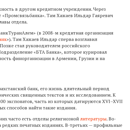
жность в другом кредитном учреждении. Через
т «Промсвязьбанка». Там Хажаев Ильдар Гаяревич
лавы отдела.
БанкТуранАлем» (в 2008-м кредитная организация
анк
»). Там Хажаев Ильдар сперва возглавил
 Позже стал руководителем российского
 Подразделение «БТА Банка», которое курировал
ьность финорганизации в Армении, Грузии и на
азахстанский банк, его жизнь длительный период
ических священных текстов и их исследованием. К
0 экспонатов, часть из которых датируются XVI–XVII
ных способов найти такие издания.
них часто есть отделы религиозной
литературы
. Во-
 редких печатных изданиях. В-третьих — профильные