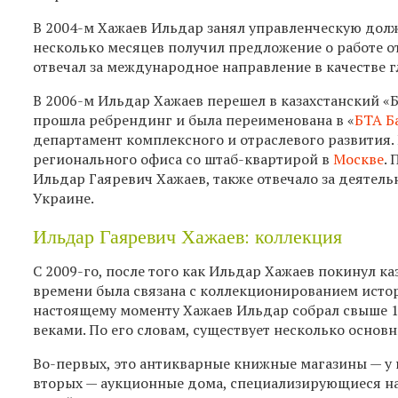
В 2004-м Хажаев Ильдар занял управленческую дол
несколько месяцев получил предложение о работе о
отвечал за международное направление в качестве г
В 2006-м Ильдар Хажаев перешел в казахстанский «
прошла ребрендинг и была переименована в «
БТА Б
департамент комплексного и отраслевого развития.
регионального офиса со штаб-квартирой в
Москве
.
Ильдар Гаяревич Хажаев, также отвечало за деятел
Украине.
Ильдар Гаяревич Хажаев: коллекция
С 2009-го, после того как Ильдар Хажаев покинул к
времени была связана с коллекционированием истор
настоящему моменту Хажаев Ильдар собрал свыше 10
веками. По его словам, существует несколько основ
Во-первых, это антикварные книжные магазины — у 
вторых — аукционные дома, специализирующиеся на