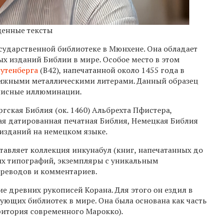
щенные тексты
осударственной библиотеке в Мюнхене. Она обладает
х изданий Библии в мире. Особое место в этом
Гутенберга
(B42), напечатанной около 1455 года в
движными металлическими литерами. Данный образец
писные иллюминации.
гская Библия (ок. 1460) Альбрехта Пфистера,
ая датированная печатная Библия, Немецкая Библия
 изданий на немецком языке.
тавляет коллекция инкунабул (книг, напечатанных до
ких типографий, экземпляры с уникальным
реводов и комментариев.
е древних рукописей Корана. Для этого он ездил в
ующих библиотек в мире. Она была основана как часть
рритория современного Марокко).