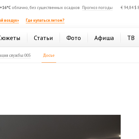
+16°C
облачно, без существенных осадков
Прогноз погоды
€
94,84
$
8
й воздух»
Где купаться летом?
Сюжеты
Статьи
Фото
Афиша
ТВ
ция службы 005
Досье