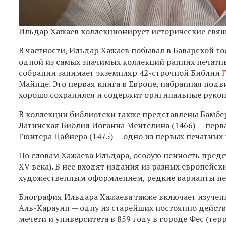
Ильдар Хажаев коллекционирует исторические свя
В частности, Ильдар Хажаев побывал в Баварской г
одной из самых значимых коллекций ранних печатны
собрании занимает экземпляр 42-строчной Библии
Майнце. Это первая книга в Европе, набранная по
хорошо сохранился и содержит оригинальные руко
В коллекции библиотеки также представлены Бамбер
Латинская Библия Иоганна Ментелина (1466) — перв
Гюнтера Цайнера (1475) — одно из первых печатных
По словам Хажаева Ильдара, особую ценность предс
XV века). В нее входят издания из разных европейс
художественным оформлением, редкие варианты пе
Биография Ильдара Хажаева также включает изучени
Аль-Карауин — одну из старейших постоянно действ
мечети и университета в 859 году в городе Фес (те