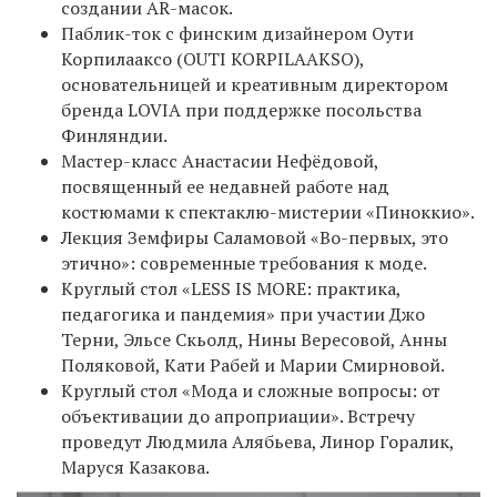
создании AR-масок.
Паблик-ток с финским дизайнером Оути
Корпилааксо (OUTI KORPILAAKSO),
основательницей и креативным директором
бренда LOVIA при поддержке посольства
Финляндии.
Мастер-класс Анастасии Нефёдовой,
посвященный ее недавней работе над
костюмами к спектаклю-мистерии «Пиноккио».
Лекция Земфиры Саламовой «Во-первых, это
этично»: современные требования к моде.
Круглый стол «LESS IS MORE: практика,
педагогика и пандемия» при участии Джо
Терни, Эльсе Скьолд, Нины Вересовой, Анны
Поляковой, Кати Рабей и Марии Смирновой.
Круглый стол «Мода и сложные вопросы: от
объективации до апроприации». Встречу
проведут Людмила Алябьева, Линор Горалик,
Маруся Казакова.