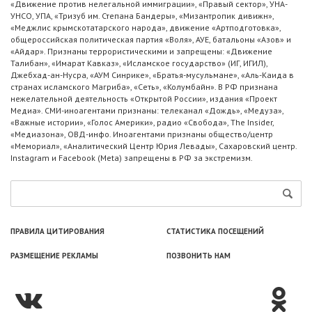
«Движение против нелегальной иммиграции», «Правый сектор», УНА-
УНСО, УПА, «Тризуб им. Степана Бандеры», «Мизантропик дивижн»,
«Меджлис крымскотатарского народа», движение «Артподготовка»,
общероссийская политическая партия «Воля», АУЕ, батальоны «Азов» и
«Айдар». Признаны террористическими и запрещены: «Движение
Талибан», «Имарат Кавказ», «Исламское государство» (ИГ, ИГИЛ),
Джебхад-ан-Нусра, «АУМ Синрике», «Братья-мусульмане», «Аль-Каида в
странах исламского Магриба», «Сеть», «Колумбайн». В РФ признана
нежелательной деятельность «Открытой России», издания «Проект
Медиа». СМИ-иноагентами признаны: телеканал «Дождь», «Медуза»,
«Важные истории», «Голос Америки», радио «Свобода», The Insider,
«Медиазона», ОВД-инфо. Иноагентами признаны общество/центр
«Мемориал», «Аналитический Центр Юрия Левады», Сахаровский центр.
Instagram и Facebook (Metа) запрещены в РФ за экстремизм.
ПРАВИЛА ЦИТИРОВАНИЯ
СТАТИСТИКА ПОСЕЩЕНИЙ
РАЗМЕЩЕНИЕ РЕКЛАМЫ
ПОЗВОНИТЬ НАМ