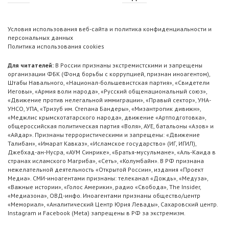
Условия использования веб-сайта и политика конфиденциальности и
персональных данных
Политика использования cookies
Для читателей:
В России признаны экстремистскими и запрещены
организации ФБК (Фонд борьбы с коррупцией, признан иноагентом),
Штабы Навального, «Национал-большевистская партия», «Свидетели
Иеговы», «Армия воли народа», «Русский общенациональный союз»,
«Движение против нелегальной иммиграции», «Правый сектор», УНА-
УНСО, УПА, «Тризуб им. Степана Бандеры», «Мизантропик дивижн»,
«Меджлис крымскотатарского народа», движение «Артподготовка»,
общероссийская политическая партия «Воля», АУЕ, батальоны «Азов» и
«Айдар». Признаны террористическими и запрещены: «Движение
Талибан», «Имарат Кавказ», «Исламское государство» (ИГ, ИГИЛ),
Джебхад-ан-Нусра, «АУМ Синрике», «Братья-мусульмане», «Аль-Каида в
странах исламского Магриба», «Сеть», «Колумбайн». В РФ признана
нежелательной деятельность «Открытой России», издания «Проект
Медиа». СМИ-иноагентами признаны: телеканал «Дождь», «Медуза»,
«Важные истории», «Голос Америки», радио «Свобода», The Insider,
«Медиазона», ОВД-инфо. Иноагентами признаны общество/центр
«Мемориал», «Аналитический Центр Юрия Левады», Сахаровский центр.
Instagram и Facebook (Metа) запрещены в РФ за экстремизм.