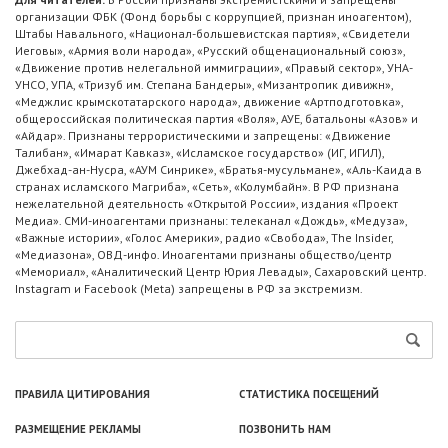
организации ФБК (Фонд борьбы с коррупцией, признан иноагентом),
Штабы Навального, «Национал-большевистская партия», «Свидетели
Иеговы», «Армия воли народа», «Русский общенациональный союз»,
«Движение против нелегальной иммиграции», «Правый сектор», УНА-
УНСО, УПА, «Тризуб им. Степана Бандеры», «Мизантропик дивижн»,
«Меджлис крымскотатарского народа», движение «Артподготовка»,
общероссийская политическая партия «Воля», АУЕ, батальоны «Азов» и
«Айдар». Признаны террористическими и запрещены: «Движение
Талибан», «Имарат Кавказ», «Исламское государство» (ИГ, ИГИЛ),
Джебхад-ан-Нусра, «АУМ Синрике», «Братья-мусульмане», «Аль-Каида в
странах исламского Магриба», «Сеть», «Колумбайн». В РФ признана
нежелательной деятельность «Открытой России», издания «Проект
Медиа». СМИ-иноагентами признаны: телеканал «Дождь», «Медуза»,
«Важные истории», «Голос Америки», радио «Свобода», The Insider,
«Медиазона», ОВД-инфо. Иноагентами признаны общество/центр
«Мемориал», «Аналитический Центр Юрия Левады», Сахаровский центр.
Instagram и Facebook (Metа) запрещены в РФ за экстремизм.
ПРАВИЛА ЦИТИРОВАНИЯ
СТАТИСТИКА ПОСЕЩЕНИЙ
РАЗМЕЩЕНИЕ РЕКЛАМЫ
ПОЗВОНИТЬ НАМ