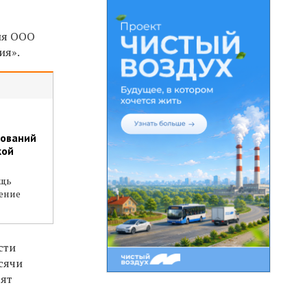
ия ООО
ия».
бований
кой
ощь
ение
сти
ысячи
тят