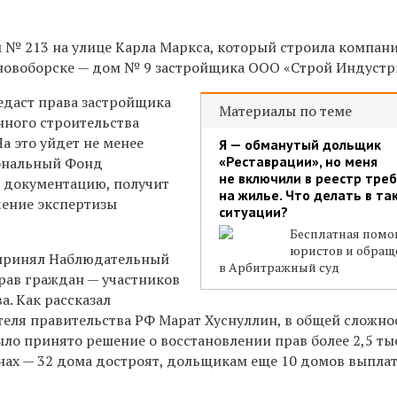
м № 213 на улице Карла Маркса, который строила компан
новоборске — дом № 9 застройщика ООО «Строй Индустр
даст права застройщика
Материалы по теме
нного строительства
На это уйдет не менее
Я — обманутый дольщик
«Реставрации», но меня
иональный Фонд
не включили в реестр тре
 документацию, получит
на жилье. Что делать в та
ение экспертизы
ситуации?
Бесплатная пом
юристов и обращ
 принял Наблюдательный
в Арбитражный суд
рав граждан — участников
а. Как рассказал
теля правительства РФ Марат Хуснуллин, в общей сложно
было принято решение
о восстановлении прав более 2,5 т
нах — 32 дома достроят, дольщикам еще 10 домов выпла