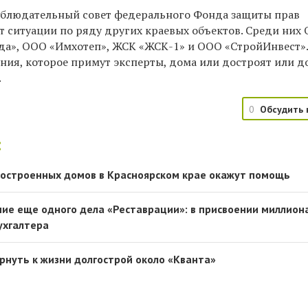
аблюдательный совет федерального Фонда защиты прав
 ситуации по ряду других краевых объектов. Среди них
да», ООО «Имхотеп», ЖСК «ЖСК-1» и ООО «СтройИнвест»
ения, которое примут эксперты, дома или достроят или 
.
0
Обсудить 
:
остроенных домов в Красноярском крае окажут помощь
ие еще одного дела «Реставрации»: в присвоении миллион
ухгалтера
ернуть к жизни долгострой около «Кванта»