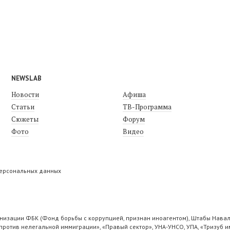
NEWSLAB
Новости
Афиша
Статьи
ТВ-Программа
Сюжеты
Форум
Фото
Видео
персональных данных
низации ФБК (Фонд борьбы с коррупцией, признан иноагентом), Штабы Навал
ротив нелегальной иммиграции», «Правый сектор», УНА-УНСО, УПА, «Тризуб и