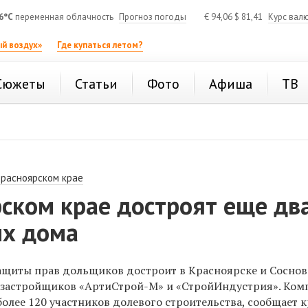
6°C
переменная облачность
Прогноз погоды
€
94,06
$
81,41
Курс вал
й воздух»
Где купаться летом?
Сюжеты
Статьи
Фото
Афиша
ТВ
Красноярском крае
ском крае достроят еще дв
х дома
щиты прав дольщиков достроит в Красноярске и Соснов
 застройщиков «АртиСтрой-М» и «СтройИндустрия». Ком
более 120
участников долевого строительства, сообщает 