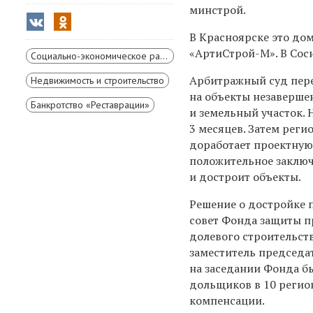
минстрой.
В Красноярске это до
«АртиСтрой-М». В Сос
Социально-экономическое развитие Красноярского края
Арбитражный суд пере
Недвижимость и строительство
на объекты незаверше
Банкротство «Реставрации»
и земельный участок. 
3 месяцев. Затем рег
доработает проектную
положительное заключ
и достроит объекты.
Решение о достройке
совет Фонда защиты п
долевого строительств
заместитель председа
на заседании Фонда 
дольщиков в 10 регио
компенсации.