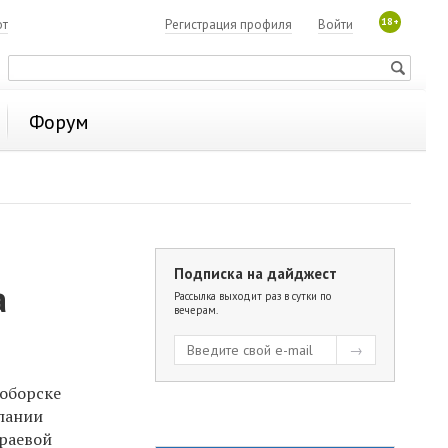
18+
ют
Регистрация профиля
Войти
Форум
Подписка на дайджест
а
Рассылка выходит раз в сутки по
вечерам.
оборске
пании
краевой