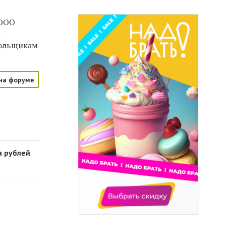
 ООО
.
дольщикам
на форуме
а рублей