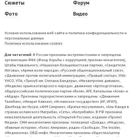
Сюжеты
Форум
Фото
Видео
Условия использования веб-сайта и политика конфиденциальности и
персональных данных
Политика использования cookies
Для читателей:
В России признаны экстремистскими и запрещены
организации ФБК (Фонд борьбы с коррупцией, признан иноагентом),
Штабы Навального, «Национал-большевистская партия», «Свидетели
Иеговы», «Армия воли народа», «Русский общенациональный союз»,
«Движение против нелегальной иммиграции», «Правый сектор», УНА-
УНСО, УПА, «Тризуб им. Степана Бандеры», «Мизантропик дивижн»,
«Меджлис крымскотатарского народа», движение «Артподготовка»,
общероссийская политическая партия «Воля», АУЕ, батальоны «Азов» и
«Айдар». Признаны террористическими и запрещены: «Движение
Талибан», «Имарат Кавказ», «Исламское государство» (ИГ, ИГИЛ),
Джебхад-ан-Нусра, «АУМ Синрике», «Братья-мусульмане», «Аль-Каида в
странах исламского Магриба», «Сеть», «Колумбайн». В РФ признана
нежелательной деятельность «Открытой России», издания «Проект
Медиа». СМИ-иноагентами признаны: телеканал «Дождь», «Медуза»,
«Важные истории», «Голос Америки», радио «Свобода», The Insider,
«Медиазона», ОВД-инфо. Иноагентами признаны общество/центр