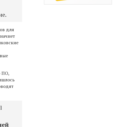
ие.
ов для
 начнет
нковские
овые
 ПО,
ришлось
оводят
l
ней