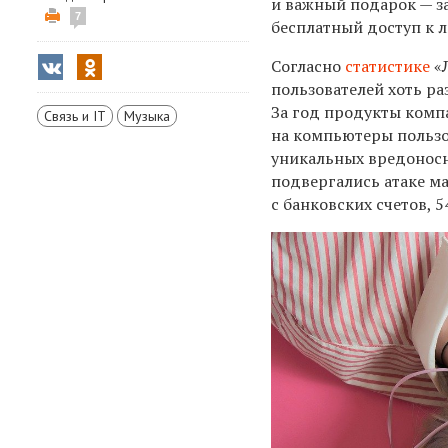
и важный подарок — за
7
бесплатный доступ к 
Согласно
статистике
«Л
пользователей хоть р
За год продукты компа
Связь и IT
Музыка
на компьютеры пользов
уникальных вредоносн
подвергались атаке м
с банковских счетов,