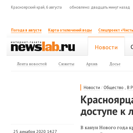
Красноярский край, 6 августа
обновлено: двадцать минут назад
Погода в августе
Карта отключений воды
Спецпроект «Чисты
Новости
Лента новостей
Сюжеты
Архив
Досье
/
,
Новости
Общество
В 
Красноярц
доступе к
В канун Нового года 
25 декабря 2020 14:27