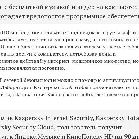
е с бесплатной музыкой и видео на компьютер
попадает вредоносное программное обеспечен
 ПО может даже подаваться под видом «загрузчика файл
ватель сам запустит такую программу, на его компьютере
О, способное шпионить за пользователем, украсть его ба
ровать доступ к компьютеру, потребовав деньги
ариантов действий у интернет-мошенников множество, н
мы появляются постоянно.
й сетевой безопасности можно с помощью антивирусного
«Лаборатории Касперского». А чтобы пользователю не п
айты, «Лаборатория Касперского» и Яндекс совместно пр
лив Kaspersky Internet Security, Kaspersky Tota
ersky Security Cloud, пользователь получит
туп к Яндекс.Музыке и КиноПоиску HD
на 90 д