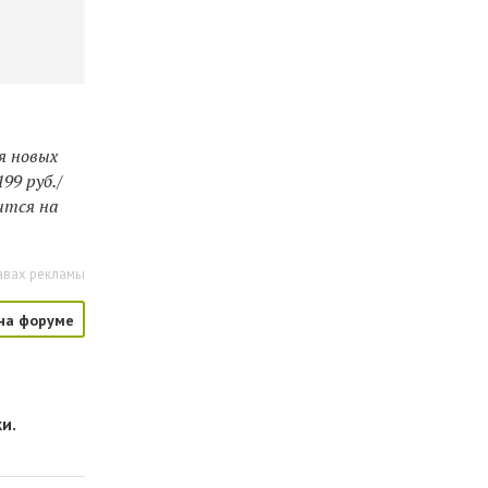
я новых
99 руб./
ится на
авах рекламы
на форуме
и.